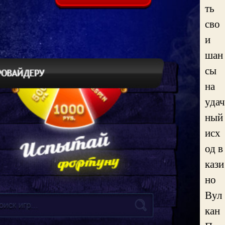
ть
сво
и
шан
сы
на
удач
ный
исх
од в
кази
но
Вул
кан