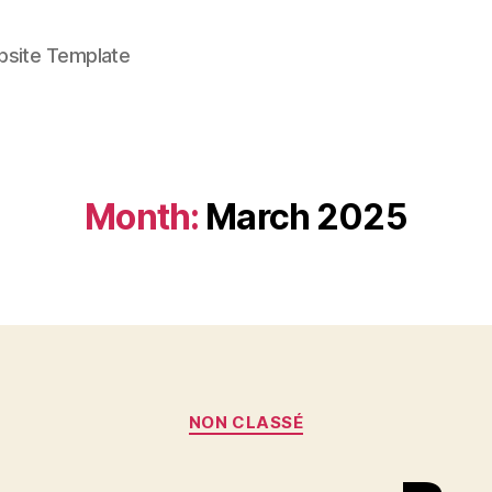
bsite Template
Month:
March 2025
Categories
NON CLASSÉ