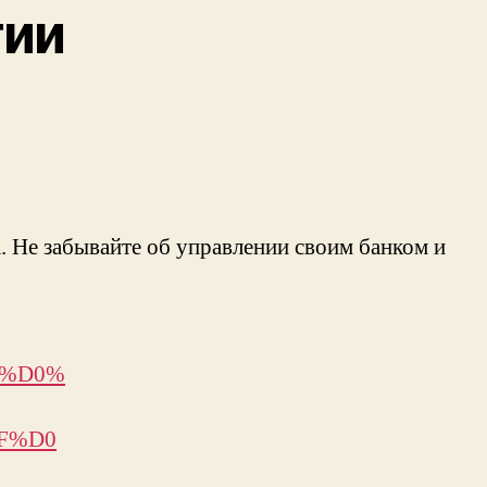
гии
а. Не забывайте об управлении своим банком и
C%D0%
F%D0