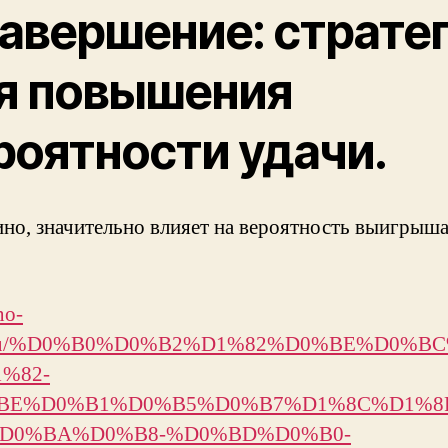
завершение: страте
я повышения
роятности удачи.
зино, значительно влияет на вероятность выигрыш
no-
r.ru/%D0%B0%D0%B2%D1%82%D0%BE%D0%B
%82-
BE%D0%B1%D0%B5%D0%B7%D1%8C%D1%8
D0%BA%D0%B8-%D0%BD%D0%B0-