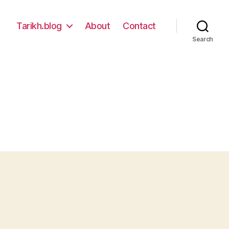
Tarikh.blog
About
Contact
Search