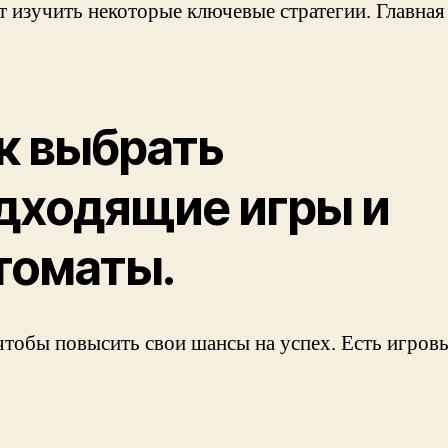
изучить некоторые ключевые стратегии. Главная 
к выбрать
дходящие игры и
томаты.
чтобы повысить свои шансы на успех. Есть игров