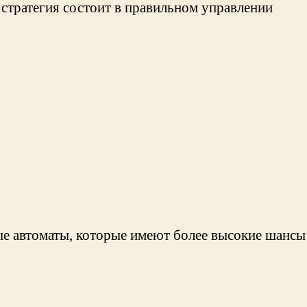
стратегия состоит в правильном управлении
ые автоматы, которые имеют более высокие шансы