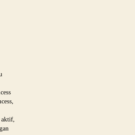
u
ncess
cess,
aktif,
ngan