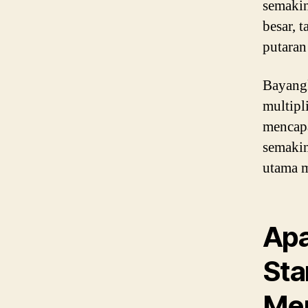
semakin
besar, 
putaran
Bayang
multipl
mencapa
semakin
utama me
Apa
Sta
Me