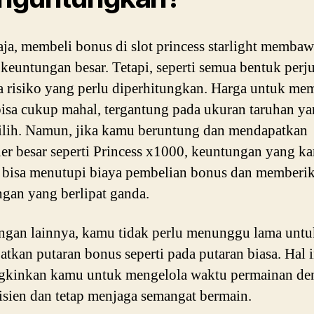
aja, membeli bonus di slot princess starlight memba
 keuntungan besar. Tetapi, seperti semua bentuk perj
a risiko yang perlu diperhitungkan. Harga untuk me
isa cukup mahal, tergantung pada ukuran taruhan y
lih. Namun, jika kamu beruntung dan mendapatkan
ier besar seperti Princess x1000, keuntungan yang k
 bisa menutupi biaya pembelian bonus dan memberi
gan yang berlipat ganda.
gan lainnya, kamu tidak perlu menunggu lama untu
tkan putaran bonus seperti pada putaran biasa. Hal i
kinkan kamu untuk mengelola waktu permainan de
fisien dan tetap menjaga semangat bermain.