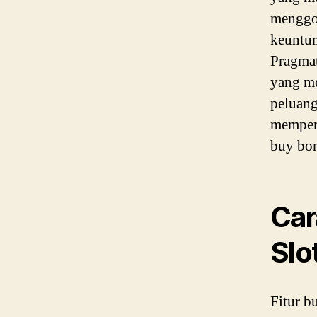
menggo
keuntun
Pragmat
yang me
peluang
memperc
buy bon
Car
Slo
Fitur b