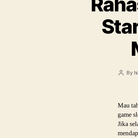
Rahas
Sta
By
h
Post
author
Mau tah
game sl
Jika se
mendapa