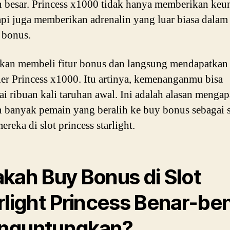
 besar. Princess x1000 tidak hanya memberikan keu
tapi juga memberikan adrenalin yang luar biasa dalam 
 bonus.
kan membeli fitur bonus dan langsung mendapatkan
ier Princess x1000. Itu artinya, kemenanganmu bisa
i ribuan kali taruhan awal. Ini adalah alasan mengap
 banyak pemain yang beralih ke buy bonus sebagai s
reka di slot princess starlight.
kah Buy Bonus di Slot
rlight Princess Benar-be
nguntungkan?