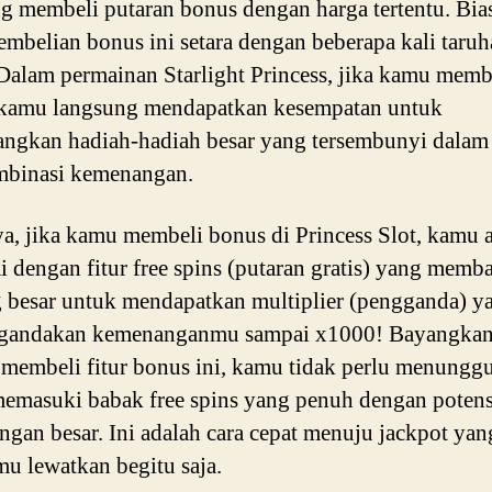
g membeli putaran bonus dengan harga tertentu. Bia
embelian bonus ini setara dengan beberapa kali taru
Dalam permainan Starlight Princess, jika kamu memb
 kamu langsung mendapatkan kesempatan untuk
gkan hadiah-hadiah besar yang tersembunyi dalam
mbinasi kemenangan.
a, jika kamu membeli bonus di Princess Slot, kamu 
 dengan fitur free spins (putaran gratis) yang memb
 besar untuk mendapatkan multiplier (pengganda) ya
tgandakan kemenanganmu sampai x1000! Bayangkan
membeli fitur bonus ini, kamu tidak perlu menungg
emasuki babak free spins yang penuh dengan potens
gan besar. Ini adalah cara cepat menuju jackpot yan
mu lewatkan begitu saja.