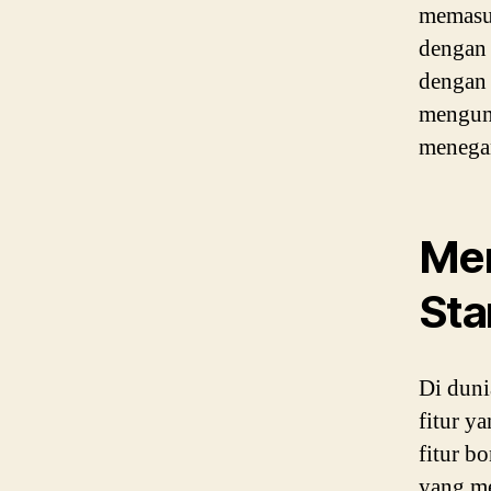
memasuk
dengan
dengan 
mengunt
menega
Men
Sta
Di duni
fitur y
fitur b
yang me