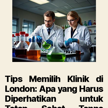
Klinik
di
London:
Apa
yang
Harus
Diperhati
untuk
Tetap
Sehat
Tanpa
Kehilang
Uang
dan
Akal
Tips Memilih Klinik di
London: Apa yang Harus
Diperhatikan untuk