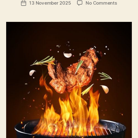
author
on
13 November 2025
No Comments
Post
JW
date
Steakhou
Berlin:
Di
Mana
Steak
Ngemil
Dagingny