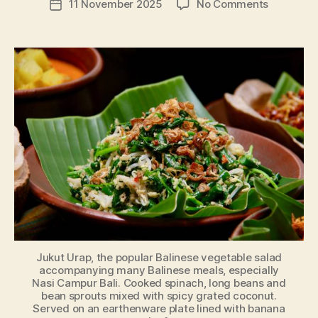
on
11 November 2025
No Comments
Post
Jakarta:
date
Negeri
di
Mana
Lidahmu
Bisa
Mengunju
Benua
dalam
Sehari
Jukut Urap, the popular Balinese vegetable salad
accompanying many Balinese meals, especially
Nasi Campur Bali. Cooked spinach, long beans and
bean sprouts mixed with spicy grated coconut.
Served on an earthenware plate lined with banana