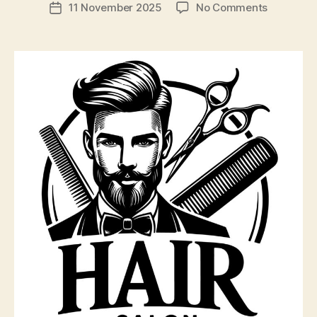
author
on
11 November 2025
No Comments
Post
Kenapa
date
Tukang
Gunting
Tertua
di
Sydney
Takut
Pensiun