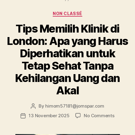
Categories
NON CLASSÉ
Tips Memilih Klinik di
London: Apa yang Harus
Diperhatikan untuk
Tetap Sehat Tanpa
Kehilangan Uang dan
Akal
By
himom57181@jomspar.com
Post
author
on
13 November 2025
No Comments
Post
Tips
date
Memilih