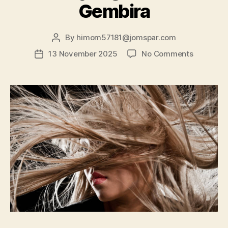
Gembira
By
himom57181@jomspar.com
Post
author
on
13 November 2025
No Comments
Post
Ramut
date
Ramutan:
Gaya
Rambut
Kekinian
dari
Korea
hingga
Gaya
Klasik
yang
Bikin
Hati
Gembira