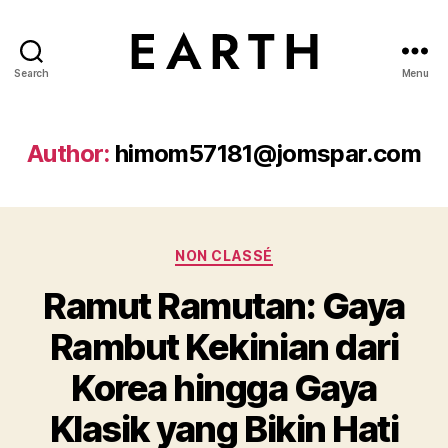
Search
Menu
tarikh.blog
Author:
himom57181@jomspar.com
Categories
NON CLASSÉ
Ramut Ramutan: Gaya
Rambut Kekinian dari
Korea hingga Gaya
Klasik yang Bikin Hati