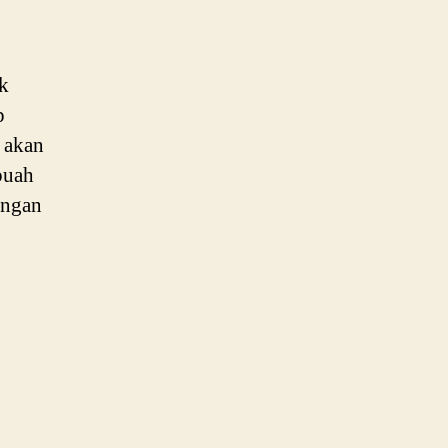
ik
p
 akan
buah
engan