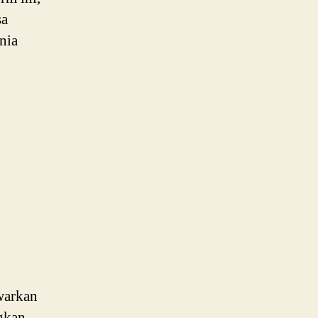
sa
nia
arkan
gkan,