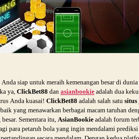
Anda siap untuk meraih kemenangan besar di dunia
ika ya,
ClickBet88
dan
asianbookie
adalah dua keku
rus Anda kuasai!
ClickBet88
adalah salah satu
situs
rbaik yang menawarkan berbagai macam taruhan den
 besar. Sementara itu,
AsianBookie
adalah forum ter
agi para petaruh bola yang ingin mendalami prediksi
s pertandingan secara mendalam. Dengan kedua platfo