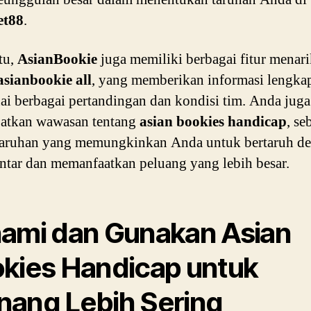
et88
.
itu,
AsianBookie
juga memiliki berbagai fitur menar
asianbookie all
, yang memberikan informasi lengka
i berbagai pertandingan dan kondisi tim. Anda juga
atkan wawasan tentang
asian bookies handicap
, se
taruhan yang memungkinkan Anda untuk bertaruh d
intar dan memanfaatkan peluang yang lebih besar.
ami dan Gunakan
Asian
kies Handicap
untuk
ang Lebih Sering