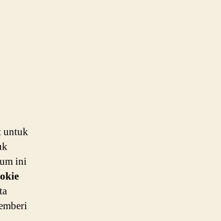
t untuk
uk
um ini
okie
ta
memberi