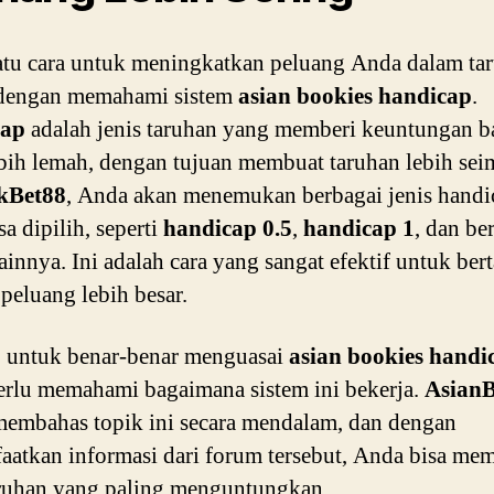
atu cara untuk meningkatkan peluang Anda dalam ta
 dengan memahami sistem
asian bookies handicap
.
cap
adalah jenis taruhan yang memberi keuntungan b
bih lemah, dengan tujuan membuat taruhan lebih sei
kBet88
, Anda akan menemukan berbagai jenis handi
a dipilih, seperti
handicap 0.5
,
handicap 1
, dan be
lainnya. Ini adalah cara yang sangat efektif untuk ber
peluang lebih besar.
 untuk benar-benar menguasai
asian bookies handi
rlu memahami bagaimana sistem ini bekerja.
AsianB
membahas topik ini secara mendalam, dan dengan
atkan informasi dari forum tersebut, Anda bisa mem
aruhan yang paling menguntungkan.