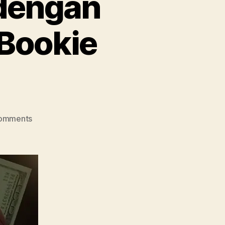
dengan
Bookie
on
omments
Menangkan
Taruhan
dengan
CLICKBET88
di
AsianBookie
Setiap
Hari