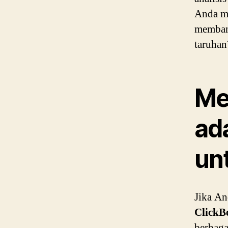
Anda me
memban
taruhan
Me
ad
un
Jika An
ClickB
berbaga