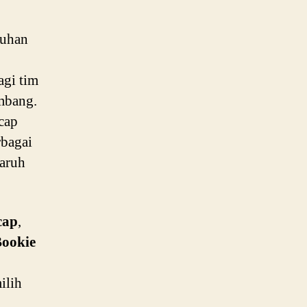
ruhan
agi tim
mbang.
cap
rbagai
taruh
cap
,
ookie
ilih