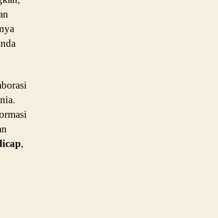
an
nnya
Anda
borasi
nia.
formasi
an
dicap
,