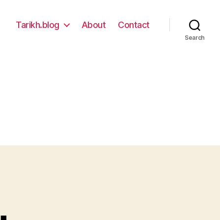
Tarikh.blog
About
Contact
Search