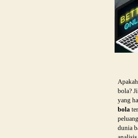
Apakah 
bola? J
yang ha
bola
te
peluang
dunia b
analisi