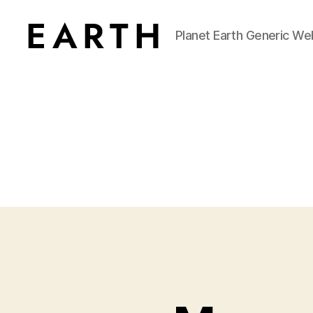
Planet Earth Generic We
tarikh.blog