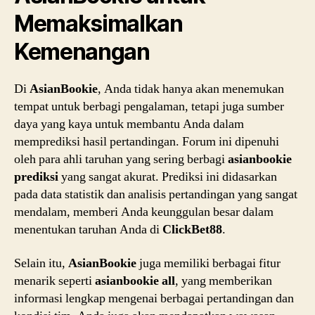
Memaksimalkan
Kemenangan
Di
AsianBookie
, Anda tidak hanya akan menemukan
tempat untuk berbagi pengalaman, tetapi juga sumber
daya yang kaya untuk membantu Anda dalam
memprediksi hasil pertandingan. Forum ini dipenuhi
oleh para ahli taruhan yang sering berbagi
asianbookie
prediksi
yang sangat akurat. Prediksi ini didasarkan
pada data statistik dan analisis pertandingan yang sangat
mendalam, memberi Anda keunggulan besar dalam
menentukan taruhan Anda di
ClickBet88
.
Selain itu,
AsianBookie
juga memiliki berbagai fitur
menarik seperti
asianbookie all
, yang memberikan
informasi lengkap mengenai berbagai pertandingan dan