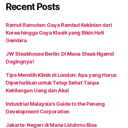
Recent Posts
Ramut Ramutan: Gaya Rambut Kekinian dari
Korea hingga Gaya Klasik yang Bikin Hati
Gembira
JW Steakhouse Berlin: Di Mana Steak Ngemil
Dagingnya!
Tips Memilih Klinik di London: Apa yang Harus
Diperhatikan untuk Tetap Sehat Tanpa
Kehilangan Uang dan Akal
Industrial Malaysia’s Guide to the Penang
Development Corporation
Jakarta: Negeri di Mana Lidahmu Bisa