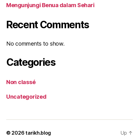
Mengunjungi Benua dalam Sehari
Recent Comments
No comments to show.
Categories
Non classé
Uncategorized
© 2026
tarikh.blog
Up
↑