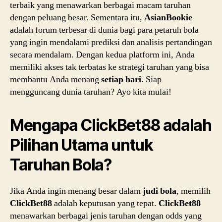
terbaik yang menawarkan berbagai macam taruhan
dengan peluang besar. Sementara itu,
AsianBookie
adalah forum terbesar di dunia bagi para petaruh bola
yang ingin mendalami prediksi dan analisis pertandingan
secara mendalam. Dengan kedua platform ini, Anda
memiliki akses tak terbatas ke strategi taruhan yang bisa
membantu Anda menang
setiap hari
. Siap
mengguncang dunia taruhan? Ayo kita mulai!
Mengapa ClickBet88 adalah
Pilihan Utama untuk
Taruhan Bola?
Jika Anda ingin menang besar dalam
judi bola
, memilih
ClickBet88
adalah keputusan yang tepat.
ClickBet88
menawarkan berbagai jenis taruhan dengan odds yang