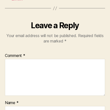
Leave a Reply
Your email address will not be published.
Required fields
are marked
*
Comment
*
Name
*