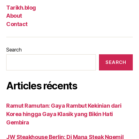
Tarikh.blog
About
Contact
Search
SEARCH
Articles récents
Ramut Ramutan: Gaya Rambut Kekinian dari
Korea hingga Gaya Klasik yang Bikin Hati
Gembira
JW Steakhouse Berlin: Di Mana Steak Ngemil