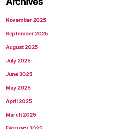
Archives
November 2025
September 2025
August 2025
July 2025
June 2025
May 2025
April 2025
March 2025
February 2025