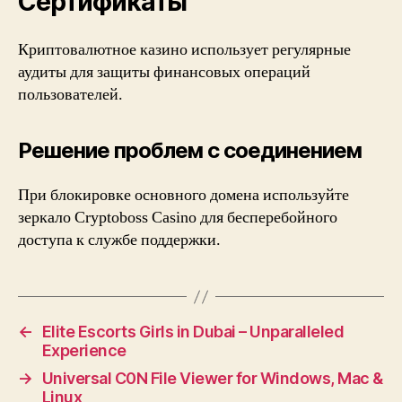
Сертификаты
Криптовалютное казино использует регулярные
аудиты для защиты финансовых операций
пользователей.
Решение проблем с соединением
При блокировке основного домена используйте
зеркало Cryptoboss Casino для бесперебойного
доступа к службе поддержки.
←
Elite Escorts Girls in Dubai – Unparalleled
Experience
→
Universal C0N File Viewer for Windows, Mac &
Linux