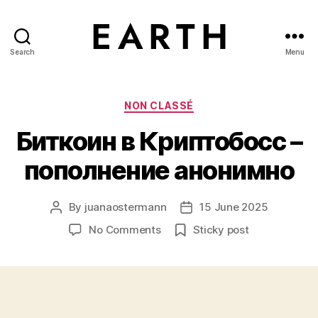
Search
Menu
tarikh.blog
Categories
NON CLASSÉ
Биткоин в Криптобосс –
пополнение анонимно
By
juanaostermann
15 June 2025
Post
Post
author
date
on
No Comments
Sticky post
Биткоин
в
Криптобосс
–
пополнение