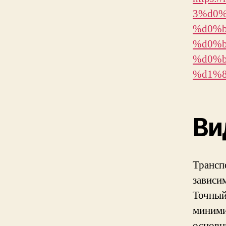
3%d0%
%d0%b
%d0%b
%d0%b
%d1%8
Ви
Трансп
зависим
Точный
миними
основн