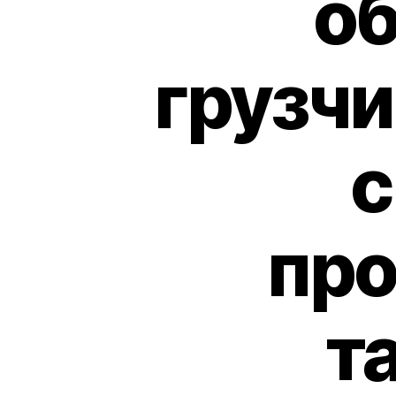
об
грузчи
с
про
т