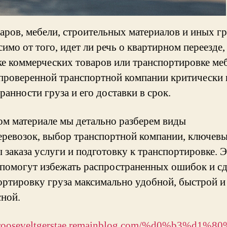
варов, мебели, строительных материалов и иных гр
имо от того, идет ли речь о квартирном переезде,
ке коммерческих товаров или транспортировке ме
проверенной транспортной компании критически
ранности груза и его доставки в срок.
ом материале мы детально разберем виды
еревозок, выбор транспортной компании, ключев
 заказа услуги и подготовку к транспортировке. 
 помогут избежать распространенных ошибок и сд
ортировку груза максимально удобной, быстрой и
сной.
//rooseveltgerstae.remainblog.com/%d0%b3%d1%