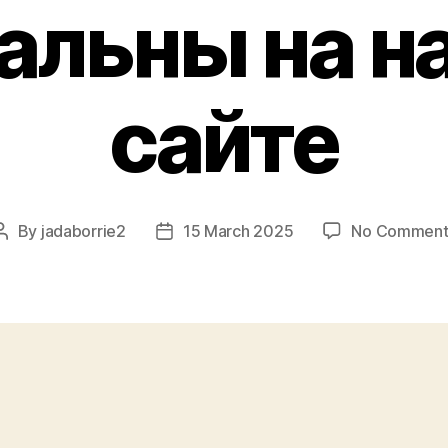
альны на 
сайте
By
jadaborrie2
15 March 2025
No Comment
Post
Post
author
date