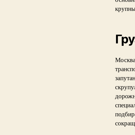
крупны
Гру
Москва
трансп
запута
скрупу
дорожн
специа
подбир
сокращ