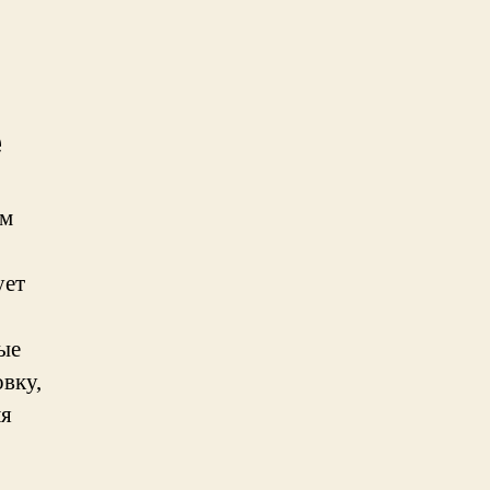
е
ым
ует
ые
вку,
ля