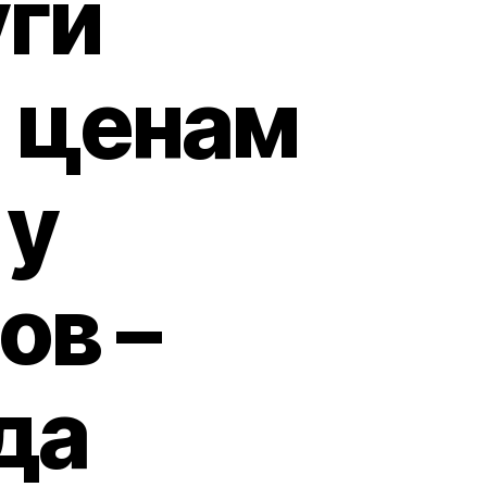
уги
м ценам
 у
ов –
да