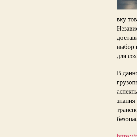
вку то
Независ
достав
выбор 
для сох
В данн
грузоп
аспекты
знания
трансп
безопа
https: