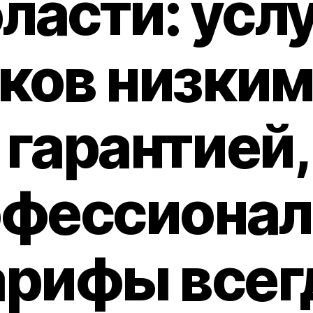
ласти: усл
ков низки
 гарантией,
фессионал
арифы всег