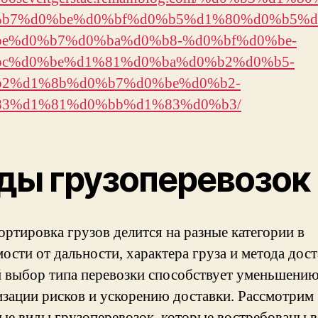
b7%d0%be%d0%bf%d0%b5%d1%80%d0%b5%d
e%d0%b7%d0%ba%d0%b8-%d0%bf%d0%be-
c%d0%be%d1%81%d0%ba%d0%b2%d0%b5-
2%d1%8b%d0%b7%d0%be%d0%b2-
3%d1%81%d0%bb%d1%83%d0%b3/
ды грузоперевозок
ортировка грузов делится на разные категории в
ости от дальности, характера груза и метода дост
 выбор типа перевозки способствует уменьшению 
зации рисков и ускорению доставки. Рассмотрим
ые виды грузоперевозок, которые востребованы в