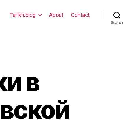
Tarikh.blog
About
Contact
Search
и в
овской