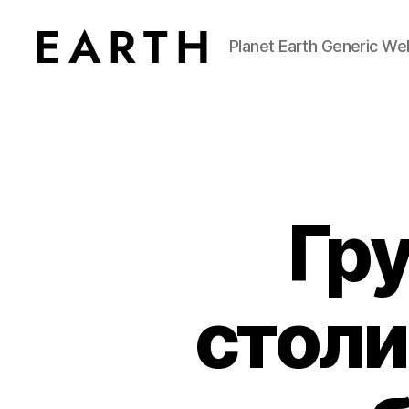
Planet Earth Generic We
tarikh.blog
Гр
столи