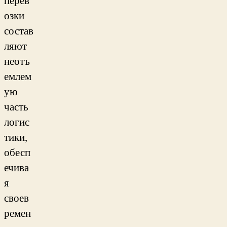
перев
озки
состав
ляют
неотъ
емлем
ую
часть
логис
тики,
обесп
ечива
я
своев
ремен