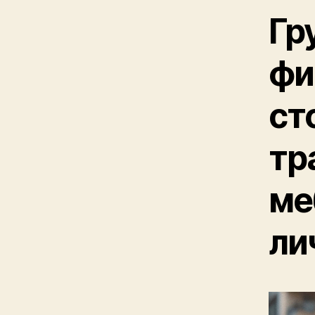
Гр
фи
ст
тр
ме
ли