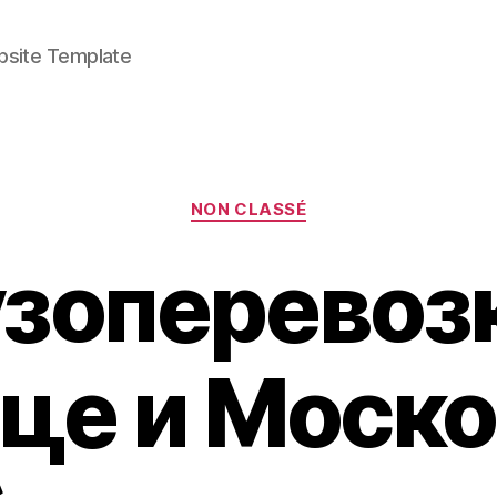
bsite Template
Categories
NON CLASSÉ
узоперевозк
це и Моск