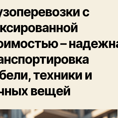
узоперевозки с
ксированной
оимостью – надежн
анспортировка
бели, техники и
чных вещей