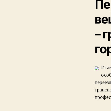
Пе
ве
– 
го
Итак
особ
переез
трансп
профес