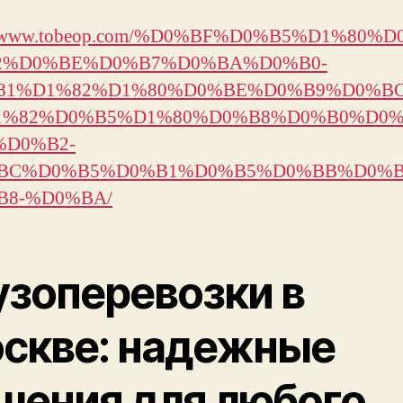
://www.tobeop.com/%D0%BF%D0%B5%D1%80%
2%D0%BE%D0%B7%D0%BA%D0%B0-
81%D1%82%D1%80%D0%BE%D0%B9%D0%B
1%82%D0%B5%D1%80%D0%B8%D0%B0%D0
%D0%B2-
BC%D0%B5%D0%B1%D0%B5%D0%BB%D0%B
B8-%D0%BA/
узоперевозки в
скве: надежные
шения для любого