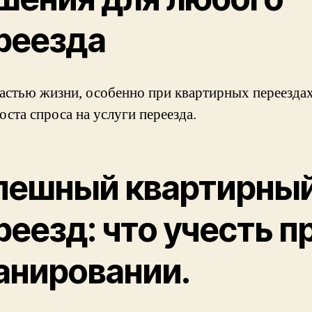
реезда
частью жизни, особенно при квартирных переезда
ста спроса на услуги переезда.
пешный квартирны
реезд: что учесть п
анировании.