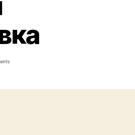
я
вка
on
ents
Грузоперевозки
на
выгодных
условиях
–
безопасная
транспортировка