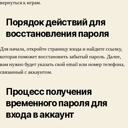
вернуться к играм.
Порядок действий для
восстановления пароля
Для начала, откройте страницу входа и найдите ссылку,
которая поможет восстановить забытый пароль. Далее,
вам нужно будет указать свой email или номер телефона,
связанный с аккаунтом.
Процесс получения
временного пароля для
входа в аккаунт