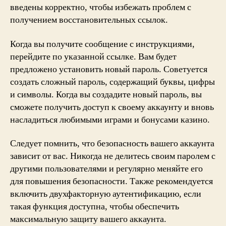
введены корректно, чтобы избежать проблем с
получением восстановительных ссылок.
Когда вы получите сообщение с инструкциями,
перейдите по указанной ссылке. Вам будет
предложено установить новый пароль. Советуется
создать сложный пароль, содержащий буквы, цифры
и символы. Когда вы создадите новый пароль, вы
сможете получить доступ к своему аккаунту и вновь
насладиться любимыми играми и бонусами казино.
Следует помнить, что безопасность вашего аккаунта
зависит от вас. Никогда не делитесь своим паролем с
другими пользователями и регулярно меняйте его
для повышения безопасности. Также рекомендуется
включить двухфакторную аутентификацию, если
такая функция доступна, чтобы обеспечить
максимальную защиту вашего аккаунта.