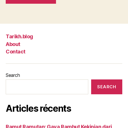
Tarikh.blog
About
Contact
Search
SEARCH
Articles récents
Ramut Ramutan: Gaya Rambut Kekinian dari