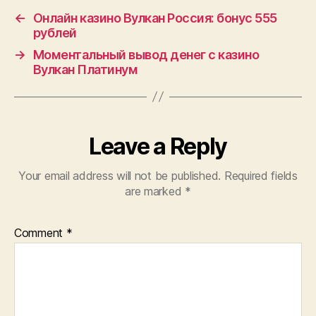
←
Онлайн казино Вулкан Россия: бонус 555
рублей
→
Моментальный вывод денег с казино
Вулкан Платинум
Leave a Reply
Your email address will not be published.
Required fields
are marked
*
Comment
*