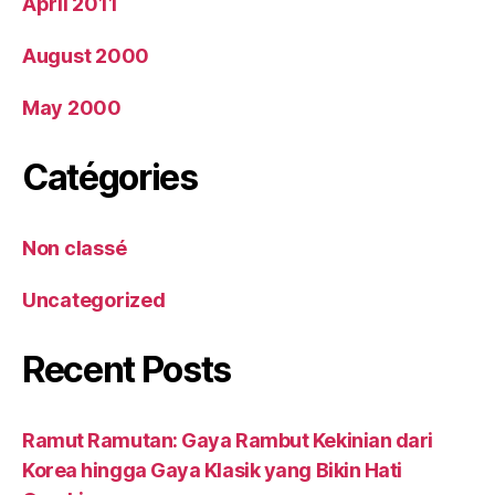
April 2011
August 2000
May 2000
Catégories
Non classé
Uncategorized
Recent Posts
Ramut Ramutan: Gaya Rambut Kekinian dari
Korea hingga Gaya Klasik yang Bikin Hati