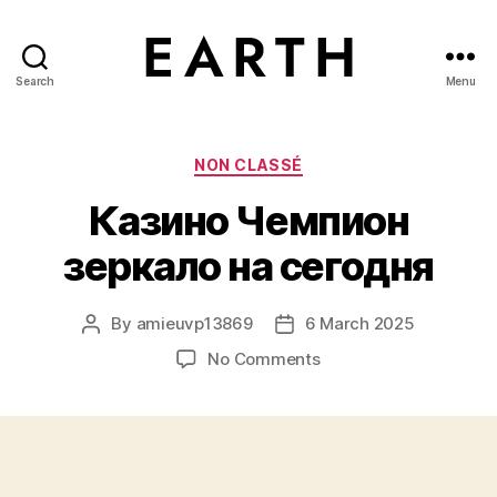
Search
Menu
tarikh.blog
Categories
NON CLASSÉ
Казино Чемпион
зеркало на сегодня
By
amieuvp13869
6 March 2025
Post
Post
author
date
on
No Comments
Казино
Чемпион
зеркало
на
сегодня