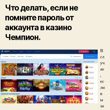
Что делать, если не
помните пароль от
аккаунта в казино
Чемпион.
В
сл
уч
ае
,
ес
ли
в
ы
за