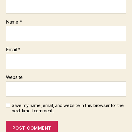
Name
*
Email
*
Website
Save my name, email, and website in this browser for the
next time I comment.