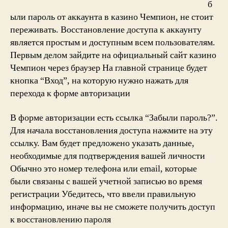
б
ыли пароль от аккаунта в казино Чемпион, не стоит
переживать. Восстановление доступа к аккаунту
является простым и доступным всем пользователям.
Первым делом зайдите на официальный сайт казино
Чемпион через браузер На главной странице будет
кнопка “Вход”, на которую нужно нажать для
перехода к форме авторизации
В форме авторизации есть ссылка “Забыли пароль?”.
Для начала восстановления доступа нажмите на эту
ссылку. Вам будет предложено указать данные,
необходимые для подтверждения вашей личности
Обычно это номер телефона или email, которые
были связаны с вашей учетной записью во время
регистрации Убедитесь, что ввели правильную
информацию, иначе вы не сможете получить доступ
к восстановлению пароля