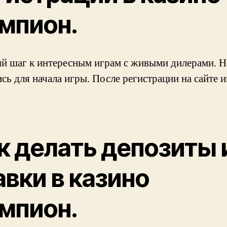
мпион.
ый шаг к интересным играм с живыми дилерами. 
 для начала игры. После регистрации на сайте иг
к делать депозиты 
авки в казино
мпион.