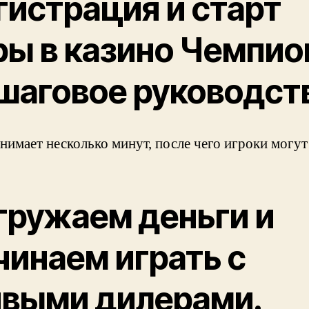
гистрация и старт
ры в казино Чемпио
шаговое руководст
нимает несколько минут, после чего игроки могут 
гружаем деньги и
чинаем играть с
выми дилерами.