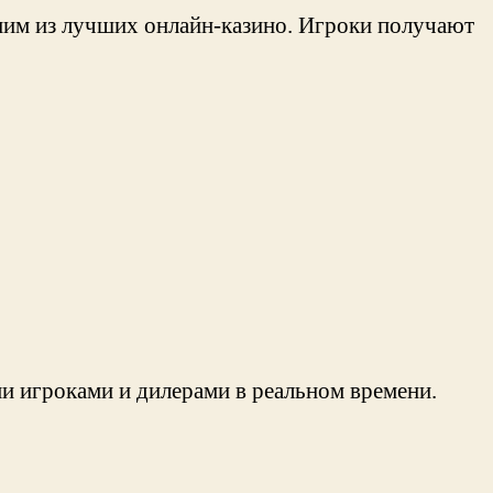
ним из лучших онлайн-казино. Игроки получают
 игроками и дилерами в реальном времени.