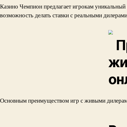
Казино Чемпион предлагает игрокам уникальный 
возможность делать ставки с реальными дилерами,
П
жи
он
Основным преимуществом игр с живыми дилерами 