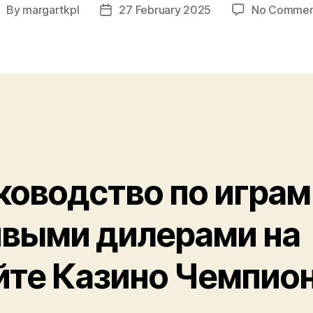
By
margartkpl
27 February 2025
No Commen
ost
Post
uthor
date
ководство по играм
выми дилерами на
йте Казино Чемпион