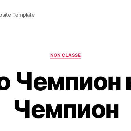
bsite Template
Categories
NON CLASSÉ
о Чемпион 
Чемпион