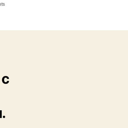
on
ts
Казино
Чемпион
казино
Чемпион
 с
.