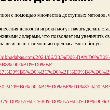
мпион с помощью множества доступных методов, ч
несения депозита игроки могут начать делать ста
 живыми дилерами, что позволяет им увеличить с
на выигрыш с помощью предлагаемого бонуса
//shikhadabas.com/2024/06/28/%D0%BA%D0%B
%B8%D0%BD%D0%BE-
87%D0%B5%D0%BC%D0%BF%D0%B8%D0%B
80%D0%B0%D0%B1%D0%BE%D1%87%D0%B
B7%D0%B5%D1%80%D0%BA%D0%B0%D0%B