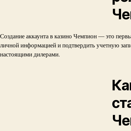
Че
Создание аккаунта в казино Чемпион — это перв
личной информацией и подтвердить учетную запись
настоящими дилерами.
Ка
ст
Че