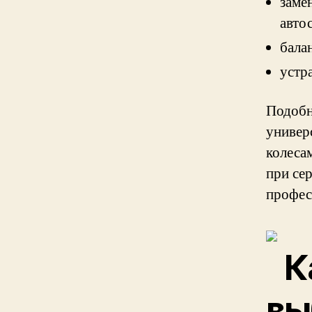
заме
авто
бала
устр
Подобн
универ
колеса
при се
профес
К
вы