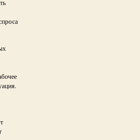
ть
спроса
ых
абочее
уация.
т
т