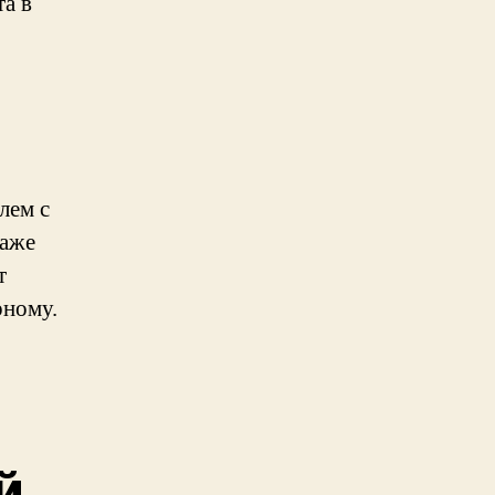
та в
лем с
даже
т
рному.
й