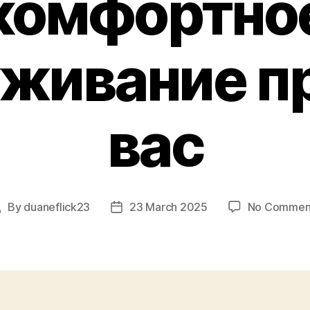
комфортно
живание п
вас
By
duaneflick23
23 March 2025
No Commen
Post
Post
author
date