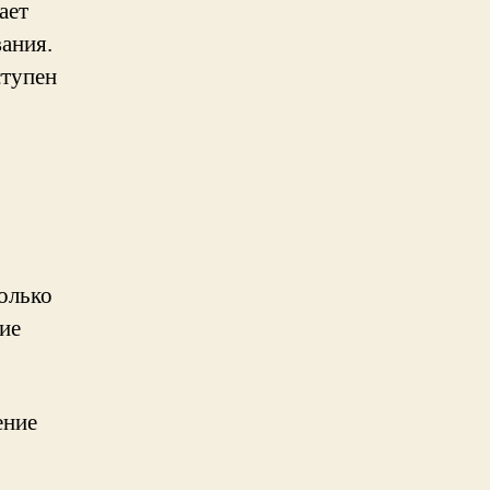
ает
ания.
ступен
олько
ие
ение