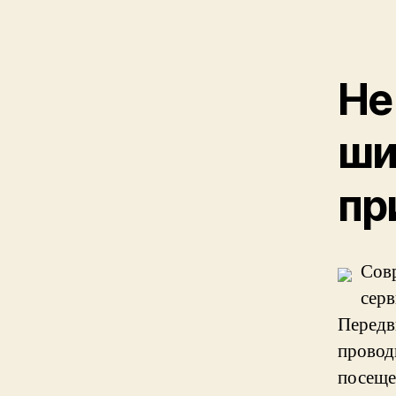
Не
ши
пр
Сов
серв
Передв
провод
посеще