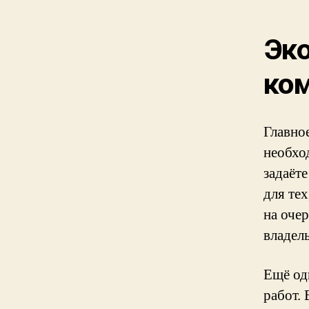
Эко
ко
Главно
необхо
задаёте
для тех
на оче
владел
Ещё од
работ.