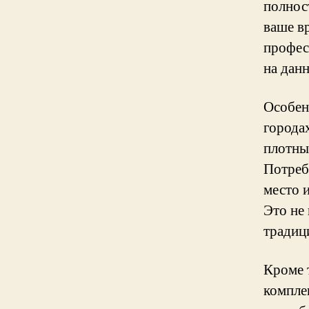
полнос
ваше в
профес
на дан
Особен
городах
плотны
Потреб
место и
Это не 
традиц
Кроме 
компле