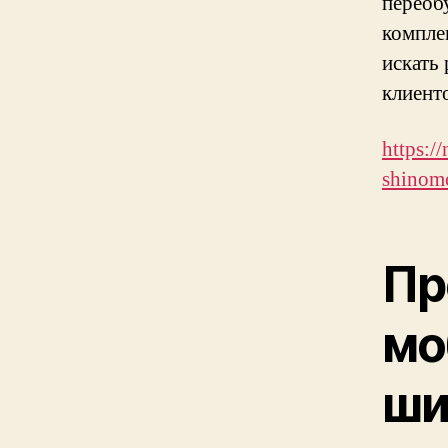
переоб
компле
искать
клиент
https:/
shinomo
Пр
мо
ши