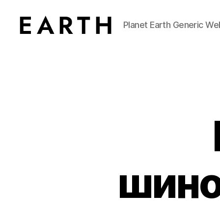
Planet Earth Generic We
tarikh.blog
шино