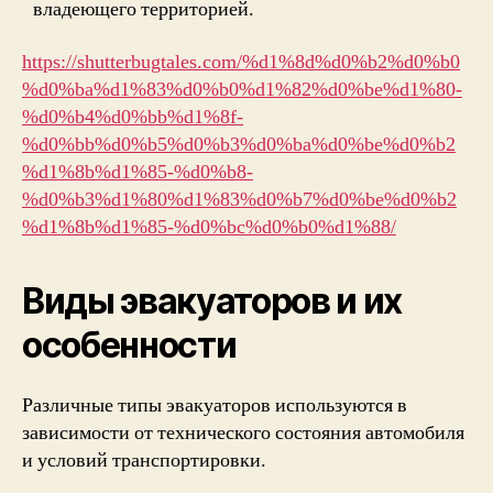
владеющего территорией.
https://shutterbugtales.com/%d1%8d%d0%b2%d0%b0
%d0%ba%d1%83%d0%b0%d1%82%d0%be%d1%80-
%d0%b4%d0%bb%d1%8f-
%d0%bb%d0%b5%d0%b3%d0%ba%d0%be%d0%b2
%d1%8b%d1%85-%d0%b8-
%d0%b3%d1%80%d1%83%d0%b7%d0%be%d0%b2
%d1%8b%d1%85-%d0%bc%d0%b0%d1%88/
Виды эвакуаторов и их
особенности
Различные типы эвакуаторов используются в
зависимости от технического состояния автомобиля
и условий транспортировки.