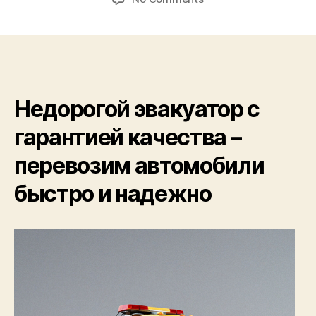
Надёжная
перевозка
машин
–
квалифицированные
эвакуаторы
Недорогой эвакуатор с
с
гарантией
гарантией качества –
перевозим автомобили
быстро и надежно