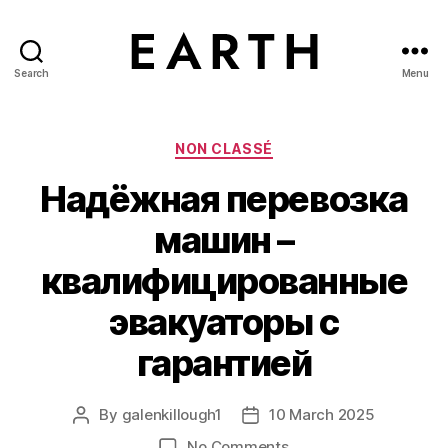
Search
Menu
tarikh.blog
Categories
NON CLASSÉ
Надёжная перевозка
машин –
квалифицированные
эвакуаторы с
гарантией
By
galenkillough1
10 March 2025
Post
Post
author
date
on
No Comments