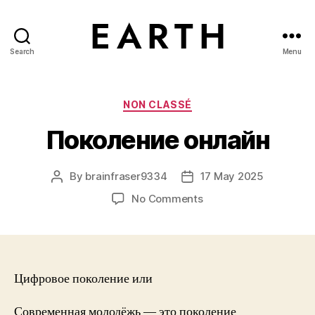
Search
Menu
tarikh.blog
Categories
NON CLASSÉ
Поколение онлайн
By
brainfraser9334
17 May 2025
Post
Post
author
date
on
No Comments
Поколение
онлайн
Цифровое поколение или
Современная молодёжь — это поколение