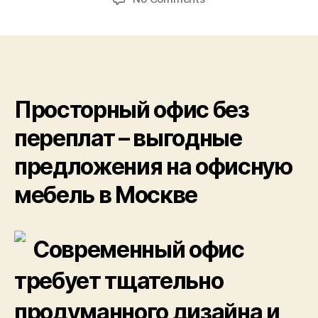
Работайте
с
комфортом!
Эргономичная
офисная
мебель
Просторный офис без
для
вашего
переплат – выгодные
бизнеса
предложения на офисную
мебель в Москве
Современный офис
требует тщательно
продуманного дизайна и