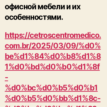
офисной мебели и их
особенностями.
https://cetroscentromedico.
com.br/2025/03/09/%d0%
be%d1%84%d0%b8%d1%8
1%d0%bd%d0%b0%d1%8f
-
%d0%bc%d0%b5%d0%b1
%d0%b5%d0%bb%d1%8c-