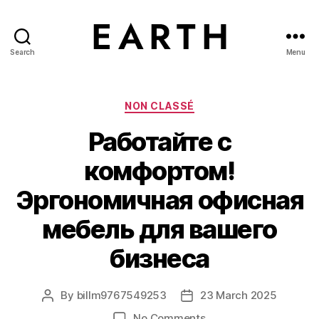
Search
Menu
tarikh.blog
Categories
NON CLASSÉ
Работайте с
комфортом!
Эргономичная офисная
мебель для вашего
бизнеса
By
billm9767549253
23 March 2025
Post
Post
author
date
on
No Comments