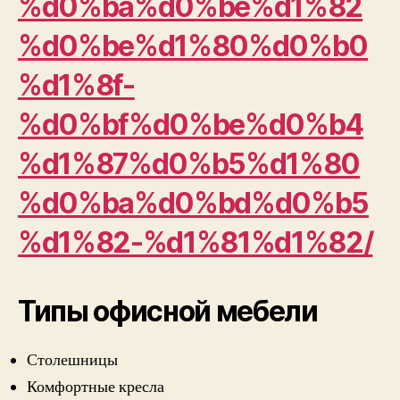
%d0%ba%d0%be%d1%82
%d0%be%d1%80%d0%b0
%d1%8f-
%d0%bf%d0%be%d0%b4
%d1%87%d0%b5%d1%80
%d0%ba%d0%bd%d0%b5
%d1%82-%d1%81%d1%82/
Типы офисной мебели
Столешницы
Комфортные кресла