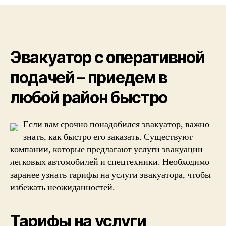
эвакуатора
для
всех
типов
авто
Эвакуатор с оперативной
–
от
подачей – приедем в
легковых
до
любой район быстро
грузовиков
Если вам срочно понадобился эвакуатор, важно
знать, как быстро его заказать. Существуют
компании, которые предлагают услуги эвакуации
легковых автомобилей и спецтехники. Необходимо
заранее узнать тарифы на услуги эвакуатора, чтобы
избежать неожиданностей.
Тарифы на услуги