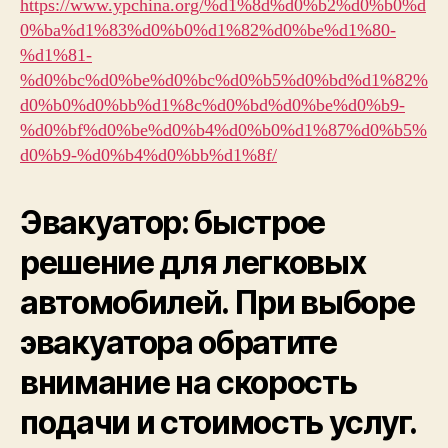
https://www.ypchina.org/%d1%8d%d0%b2%d0%b0%d
0%ba%d1%83%d0%b0%d1%82%d0%be%d1%80-
%d1%81-
%d0%bc%d0%be%d0%bc%d0%b5%d0%bd%d1%82%
d0%b0%d0%bb%d1%8c%d0%bd%d0%be%d0%b9-
%d0%bf%d0%be%d0%b4%d0%b0%d1%87%d0%b5%
d0%b9-%d0%b4%d0%bb%d1%8f/
Эвакуатор: быстрое
решение для легковых
автомобилей. При выборе
эвакуатора обратите
внимание на скорость
подачи и стоимость услуг.