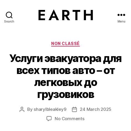
Search
Menu
tarikh.blog
Categories
NON CLASSÉ
Услуги эвакуатора для
всех типов авто – от
легковых до
грузовиков
By
sharylbleakley9
24 March 2025
Post
Post
author
date
on
No Comments
Услуги