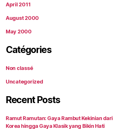
April 2011
August 2000
May 2000
Catégories
Non classé
Uncategorized
Recent Posts
Ramut Ramutan: Gaya Rambut Kekinian dari
Korea hingga Gaya Klasik yang Bikin Hati