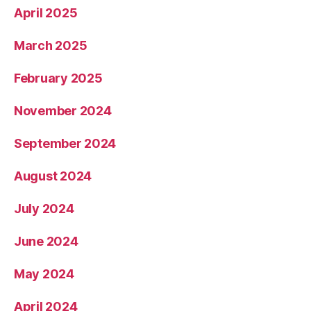
April 2025
March 2025
February 2025
November 2024
September 2024
August 2024
July 2024
June 2024
May 2024
April 2024