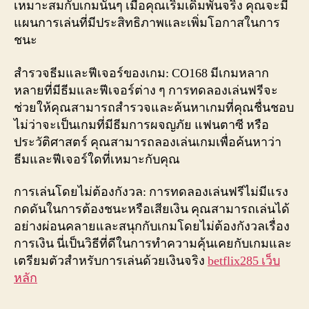
เหมาะสมกับเกมนั้นๆ เมื่อคุณเริ่มเดิมพันจริง คุณจะมี
แผนการเล่นที่มีประสิทธิภาพและเพิ่มโอกาสในการ
ชนะ
สำรวจธีมและฟีเจอร์ของเกม: CO168 มีเกมหลาก
หลายที่มีธีมและฟีเจอร์ต่าง ๆ การทดลองเล่นฟรีจะ
ช่วยให้คุณสามารถสำรวจและค้นหาเกมที่คุณชื่นชอบ
ไม่ว่าจะเป็นเกมที่มีธีมการผจญภัย แฟนตาซี หรือ
ประวัติศาสตร์ คุณสามารถลองเล่นเกมเพื่อค้นหาว่า
ธีมและฟีเจอร์ใดที่เหมาะกับคุณ
การเล่นโดยไม่ต้องกังวล: การทดลองเล่นฟรีไม่มีแรง
กดดันในการต้องชนะหรือเสียเงิน คุณสามารถเล่นได้
อย่างผ่อนคลายและสนุกกับเกมโดยไม่ต้องกังวลเรื่อง
การเงิน นี่เป็นวิธีที่ดีในการทำความคุ้นเคยกับเกมและ
เตรียมตัวสำหรับการเล่นด้วยเงินจริง
betflix285 เว็บ
หลัก