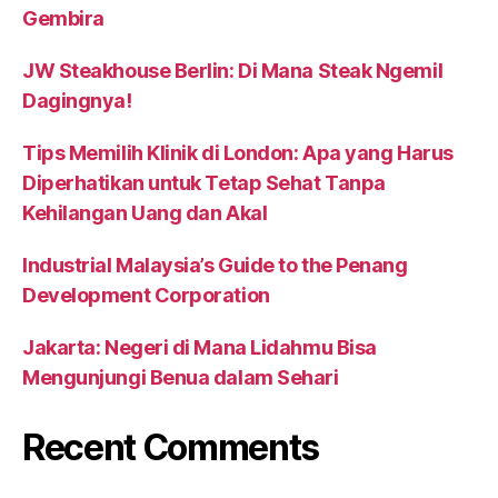
Gembira
JW Steakhouse Berlin: Di Mana Steak Ngemil
Dagingnya!
Tips Memilih Klinik di London: Apa yang Harus
Diperhatikan untuk Tetap Sehat Tanpa
Kehilangan Uang dan Akal
Industrial Malaysia’s Guide to the Penang
Development Corporation
Jakarta: Negeri di Mana Lidahmu Bisa
Mengunjungi Benua dalam Sehari
Recent Comments