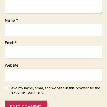
Name
*
Email
*
Website
Save my name, email, and website in this browser for the
next time I comment.