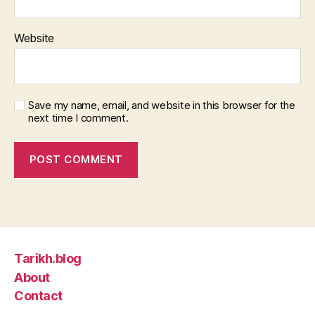
Website
Save my name, email, and website in this browser for the
next time I comment.
Tarikh.blog
About
Contact