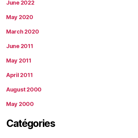
June 2022
May 2020
March 2020
June 2011
May 2011
April 2011
August 2000
May 2000
Catégories