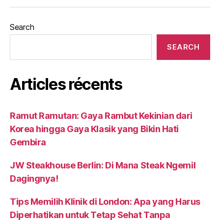
Search
SEARCH
Articles récents
Ramut Ramutan: Gaya Rambut Kekinian dari
Korea hingga Gaya Klasik yang Bikin Hati
Gembira
JW Steakhouse Berlin: Di Mana Steak Ngemil
Dagingnya!
Tips Memilih Klinik di London: Apa yang Harus
Diperhatikan untuk Tetap Sehat Tanpa