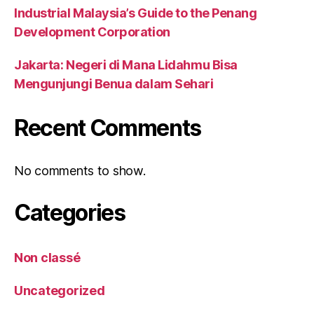
Industrial Malaysia’s Guide to the Penang
Development Corporation
Jakarta: Negeri di Mana Lidahmu Bisa
Mengunjungi Benua dalam Sehari
Recent Comments
No comments to show.
Categories
Non classé
Uncategorized