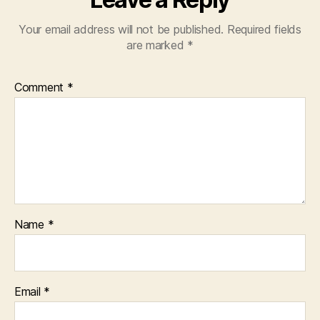
Your email address will not be published.
Required fields
are marked
*
Comment
*
Name
*
Email
*