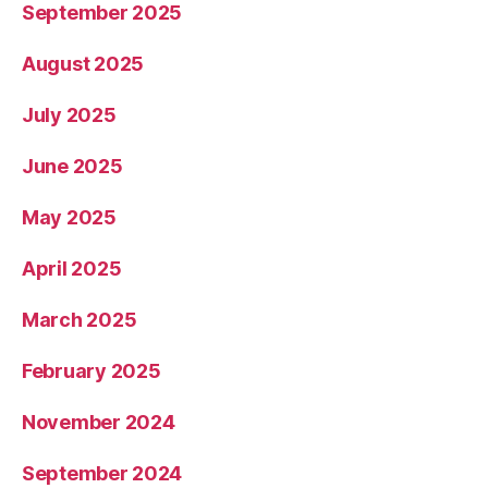
September 2025
August 2025
July 2025
June 2025
May 2025
April 2025
March 2025
February 2025
November 2024
September 2024