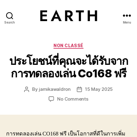
Search
Menu
tarikh.blog
Categories
NON CLASSÉ
ประโยชน์ที่คุณจะได้รับจาก
การทดลองเล่น Co168 ฟรี
By
jamikawaldron
15 May 2025
Post
Post
author
date
on
No Comments
ประโยชน์
ที่
คุณ
จะ
ได้
การทดลองเล่น CO168 ฟรี เป็นโอกาสที่ดีในการเพิ่ม