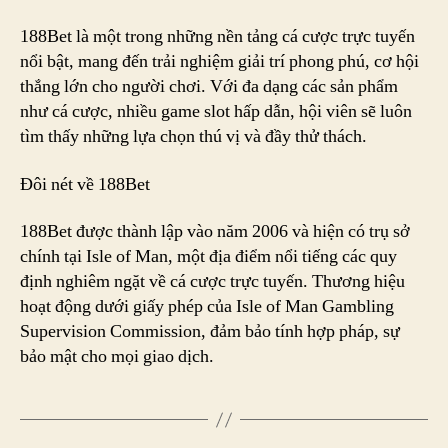
Cược
Trực
188Bet là một trong những nền tảng cá cược trực tuyến
Tuyến
nổi bật, mang đến trải nghiệm giải trí phong phú, cơ hội
thắng lớn cho người chơi. Với đa dạng các sản phẩm
như cá cược, nhiều game slot hấp dẫn, hội viên sẽ luôn
tìm thấy những lựa chọn thú vị và đầy thử thách.
Đôi nét về 188Bet
188Bet được thành lập vào năm 2006 và hiện có trụ sở
chính tại Isle of Man, một địa điểm nổi tiếng các quy
định nghiêm ngặt về cá cược trực tuyến. Thương hiệu
hoạt động dưới giấy phép của Isle of Man Gambling
Supervision Commission, đảm bảo tính hợp pháp, sự
bảo mật cho mọi giao dịch.