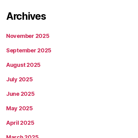
Archives
November 2025
September 2025
August 2025
July 2025
June 2025
May 2025
April 2025
March 2025