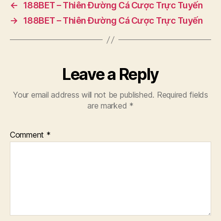
←
188BET – Thiên Đường Cá Cược Trực Tuyến
→
188BET – Thiên Đường Cá Cược Trực Tuyến
Leave a Reply
Your email address will not be published.
Required fields
are marked
*
Comment
*