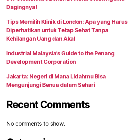
Dagingnya!
Tips Memilih Klinik di London: Apa yang Harus
Diperhatikan untuk Tetap Sehat Tanpa
Kehilangan Uang dan Akal
Industrial Malaysia’s Guide to the Penang
Development Corporation
Jakarta: Negeri di Mana Lidahmu Bisa
Mengunjungi Benua dalam Sehari
Recent Comments
No comments to show.