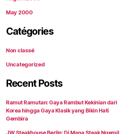
May 2000
Catégories
Non classé
Uncategorized
Recent Posts
Ramut Ramutan: Gaya Rambut Kekinian dari
Korea hingga Gaya Klasik yang Bikin Hati
Gembira
JW Steakhouse Berlin: Di Mana Steak Ngemil