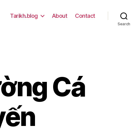
Tarikh.blog
About
Contact
Search
ường Cá
yến