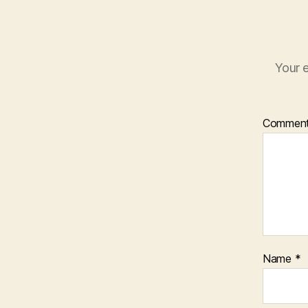
Your e
Commen
Name
*