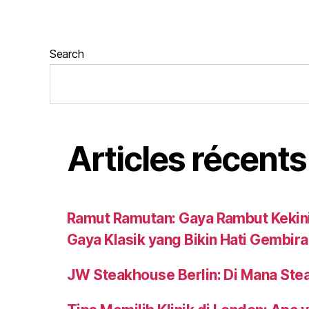
Search
Articles récents
Ramut Ramutan: Gaya Rambut Kekini
Gaya Klasik yang Bikin Hati Gembira
JW Steakhouse Berlin: Di Mana Ste