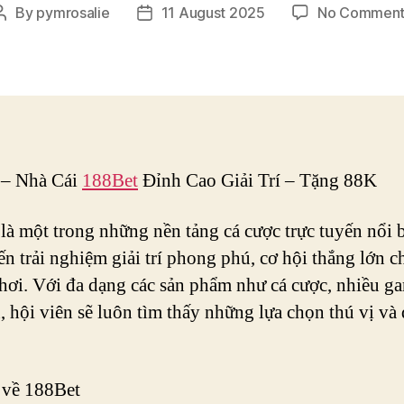
By
pymrosalie
11 August 2025
No Comment
Post
Post
author
date
 – Nhà Cái
188Bet
Đỉnh Cao Giải Trí – Tặng 88K
là một trong những nền tảng cá cược trực tuyến nổi b
n trải nghiệm giải trí phong phú, cơ hội thắng lớn c
hơi. Với đa dạng các sản phẩm như cá cược, nhiều ga
, hội viên sẽ luôn tìm thấy những lựa chọn thú vị và
 về 188Bet