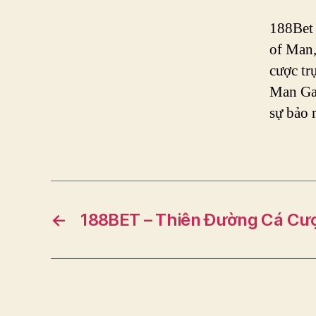
188Bet 
of Man,
cược tr
Man Ga
sự bảo 
←
188BET – Thiên Đường Cá Cư