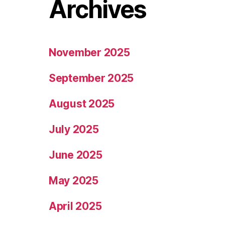
Archives
November 2025
September 2025
August 2025
July 2025
June 2025
May 2025
April 2025