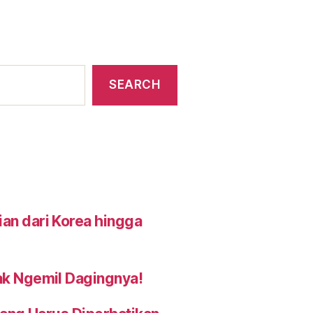
SEARCH
an dari Korea hingga
ak Ngemil Dagingnya!