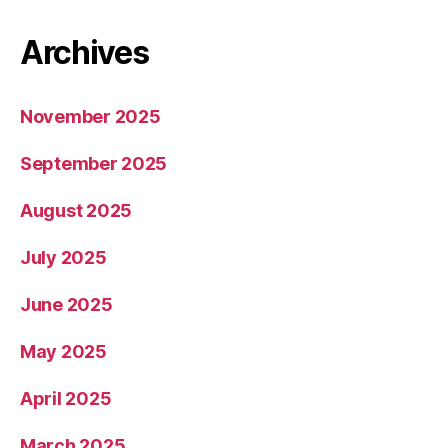
Archives
November 2025
September 2025
August 2025
July 2025
June 2025
May 2025
April 2025
March 2025