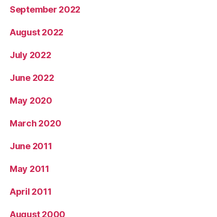
September 2022
August 2022
July 2022
June 2022
May 2020
March 2020
June 2011
May 2011
April 2011
August 2000