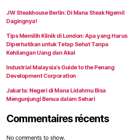
JW Steakhouse Berlin: Di Mana Steak Ngemil
Dagingnya!
Tips Memilih Klinik di London: Apa yang Harus
Diperhatikan untuk Tetap Sehat Tanpa
Kehilangan Uang dan Akal
Industrial Malaysia’s Guide to the Penang
Development Corporation
Jakarta: Negeri di Mana Lidahmu Bisa
Mengunjungi Benua dalam Sehari
Commentaires récents
No comments to show.