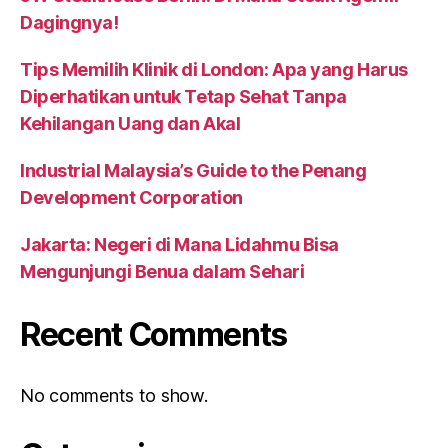
Dagingnya!
Tips Memilih Klinik di London: Apa yang Harus
Diperhatikan untuk Tetap Sehat Tanpa
Kehilangan Uang dan Akal
Industrial Malaysia’s Guide to the Penang
Development Corporation
Jakarta: Negeri di Mana Lidahmu Bisa
Mengunjungi Benua dalam Sehari
Recent Comments
No comments to show.