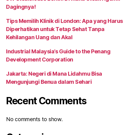
Dagingnya!
Tips Memilih Klinik di London: Apa yang Harus
Diperhatikan untuk Tetap Sehat Tanpa
Kehilangan Uang dan Akal
Industrial Malaysia’s Guide to the Penang
Development Corporation
Jakarta: Negeri di Mana Lidahmu Bisa
Mengunjungi Benua dalam Sehari
Recent Comments
No comments to show.