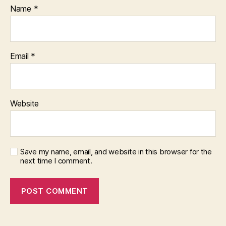
Name
*
Email
*
Website
Save my name, email, and website in this browser for the
next time I comment.