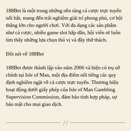
Cược
Trực
188Bet là một trong những nền tảng cá cược trực tuyến
Tuyến
nổi bật, mang đến trải nghiệm giải trí phong phú, cơ hội
thắng lớn cho người chơi. Với đa dạng các sản phẩm
như cá cược, nhiều game slot hấp dẫn, hội viên sẽ luôn
tìm thấy những lựa chọn thú vị và đầy thử thách.
Đôi nét về 188Bet
188Bet được thành lập vào năm 2006 và hiện có trụ sở
chính tại Isle of Man, một địa điểm nổi tiếng các quy
định nghiêm ngặt về cá cược trực tuyến. Thương hiệu
hoạt động dưới giấy phép của Isle of Man Gambling
Supervision Commission, đảm bảo tính hợp pháp, sự
bảo mật cho mọi giao dịch.