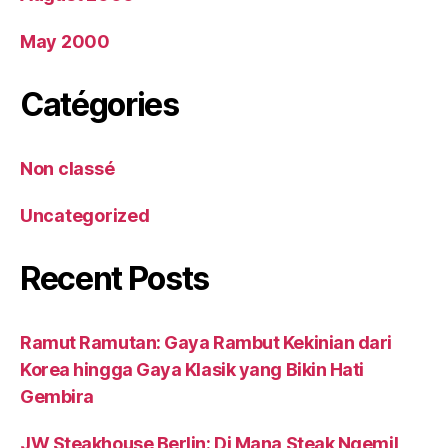
May 2000
Catégories
Non classé
Uncategorized
Recent Posts
Ramut Ramutan: Gaya Rambut Kekinian dari
Korea hingga Gaya Klasik yang Bikin Hati
Gembira
JW Steakhouse Berlin: Di Mana Steak Ngemil