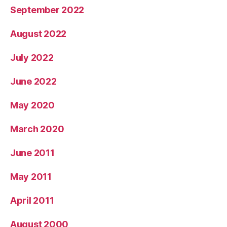
September 2022
August 2022
July 2022
June 2022
May 2020
March 2020
June 2011
May 2011
April 2011
August 2000