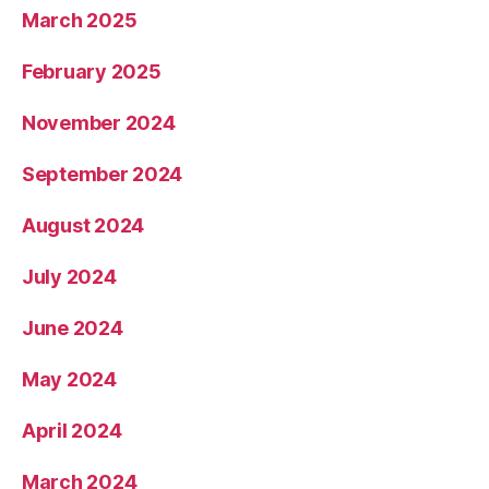
March 2025
February 2025
November 2024
September 2024
August 2024
July 2024
June 2024
May 2024
April 2024
March 2024