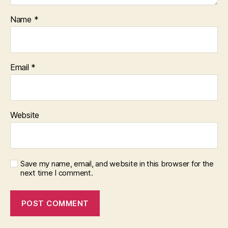
Name
*
Email
*
Website
Save my name, email, and website in this browser for the
next time I comment.