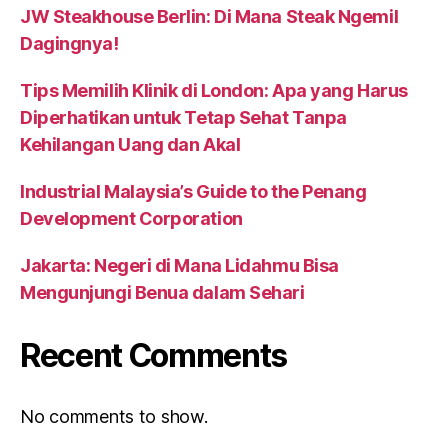
JW Steakhouse Berlin: Di Mana Steak Ngemil
Dagingnya!
Tips Memilih Klinik di London: Apa yang Harus
Diperhatikan untuk Tetap Sehat Tanpa
Kehilangan Uang dan Akal
Industrial Malaysia’s Guide to the Penang
Development Corporation
Jakarta: Negeri di Mana Lidahmu Bisa
Mengunjungi Benua dalam Sehari
Recent Comments
No comments to show.