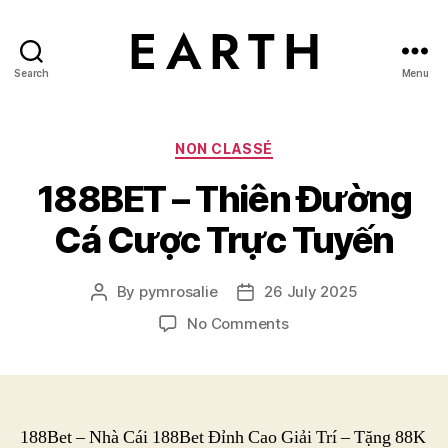
Search
Menu
tarikh.blog
Categories
NON CLASSÉ
188BET – Thiên Đường
Cá Cược Trực Tuyến
By
pymrosalie
26 July 2025
Post
Post
author
date
on
No Comments
188BET
–
Thiên
Đường
Cá
188Bet – Nhà Cái 188Bet Đỉnh Cao Giải Trí – Tặng 88K