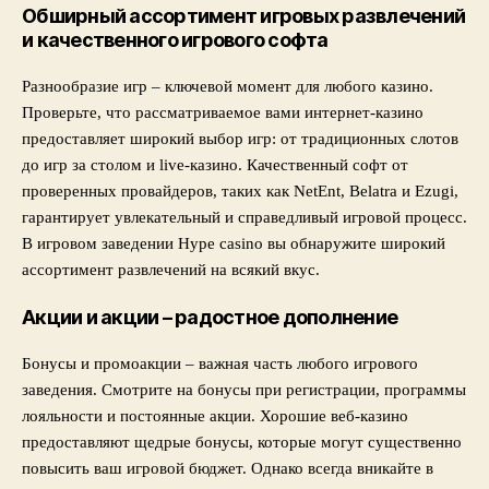
Обширный ассортимент игровых развлечений
и качественного игрового софта
Разнообразие игр – ключевой момент для любого казино.
Проверьте, что рассматриваемое вами интернет-казино
предоставляет широкий выбор игр: от традиционных слотов
до игр за столом и live-казино. Качественный софт от
проверенных провайдеров, таких как NetEnt, Belatra и Ezugi,
гарантирует увлекательный и справедливый игровой процесс.
В игровом заведении Hype casino вы обнаружите широкий
ассортимент развлечений на всякий вкус.
Акции и акции – радостное дополнение
Бонусы и промоакции – важная часть любого игрового
заведения. Смотрите на бонусы при регистрации, программы
лояльности и постоянные акции. Хорошие веб-казино
предоставляют щедрые бонусы, которые могут существенно
повысить ваш игровой бюджет. Однако всегда вникайте в