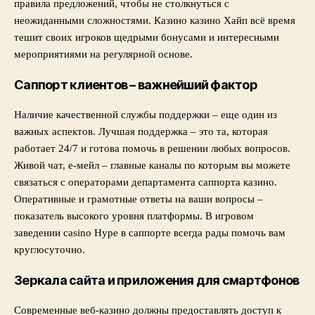
правила предложений, чтобы не столкнуться с
неожиданными сложностями. Казино казино Хайп всё время
тешит своих игроков щедрыми бонусами и интересными
мероприятиями на регулярной основе.
Саппорт клиентов – важнейший фактор
Наличие качественной службы поддержки – еще один из
важных аспектов. Лучшая поддержка – это та, которая
работает 24/7 и готова помочь в решении любых вопросов.
Живой чат, е-мейл – главные каналы по которым вы можете
связаться с операторами департамента саппорта казино.
Оперативные и грамотные ответы на ваши вопросы –
показатель высокого уровня платформы. В игровом
заведении casino Hype в саппорте всегда рады помочь вам
круглосуточно.
Зеркала сайта и приложения для смартфонов
Современные веб-казино должны предоставлять доступ к