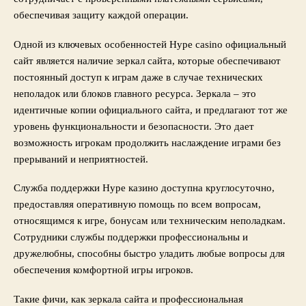
обеспечивая защиту каждой операции.
Одной из ключевых особенностей Hype casino официальный
сайт является наличие зеркал сайта, которые обеспечивают
постоянный доступ к играм даже в случае технических
неполадок или блоков главного ресурса. Зеркала – это
идентичные копии официального сайта, и предлагают тот же
уровень функциональности и безопасности. Это дает
возможность игрокам продолжить наслаждение играми без
прерываний и неприятностей.
Служба поддержки Hype казино доступна круглосуточно,
предоставляя оперативную помощь по всем вопросам,
относящимся к игре, бонусам или техническим неполадкам.
Сотрудники службы поддержки профессиональны и
дружелюбны, способны быстро уладить любые вопросы для
обеспечения комфортной игры игроков.
Такие фичи, как зеркала сайта и профессиональная