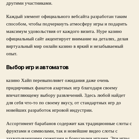
другими участниками.
Каждый элемент официального вебсайта разработан таким
способом, чтобы подчеркнуть атмосферу игры и подарить
максимум удовольствия от каждого визита. Hype казино
официальный сайт акцентирует внимание на деталях, делая
виртуальный мир онлайн казино в яркий и незабываемый
опыт.
Выбор игр и автоматов
казино Хайп перевыполняет ожидания даже очень
придирчивых фанатов азартных игр благодаря своему
впечатляющему выбору развлечений. Здесь любой найдет
для себя что-то по своему вкусу, от стандартных игр до
новейших разработок игровой индустрии.
Ассортимент барабанов содержит как традиционные слоты с
фруктами и символами, так и новейшие видео слоты с
захватывающими сюжетами и бонусными играми. Эти игры