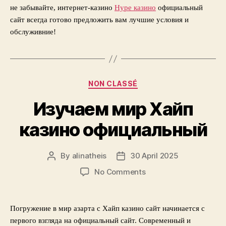
не забывайте, интернет-казино
Hype казино
официальный
сайт всегда готово предложить вам лучшие условия и
обслуживние!
Categories
NON CLASSÉ
Изучаем мир Хайп
казино официальный
By
alinatheis
30 April 2025
Post
Post
author
date
on
No Comments
Изучаем
мир
Хайп
Погружение в мир азарта с Хайп казино сайт начинается с
казино
первого взгляда на официальный сайт. Современный и