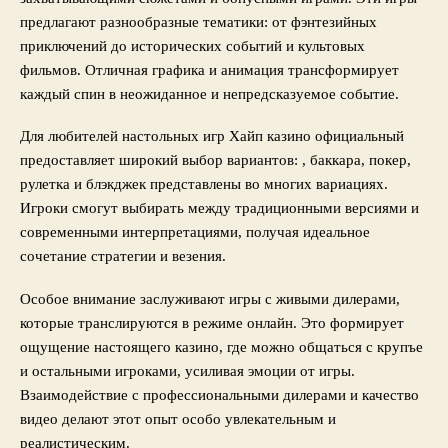
предлагают разнообразные тематики: от фэнтезийных
приключений до исторических событий и культовых
фильмов. Отличная графика и анимация трансформирует
каждый спин в неожиданное и непредсказуемое событие.
Для любителей настольных игр Хайп казино официальный
предоставляет широкий выбор вариантов: , баккара, покер,
рулетка и блэкджек представлены во многих вариациях.
Игроки смогут выбирать между традиционными версиями и
современными интерпретациями, получая идеальное
сочетание стратегии и везения.
Особое внимание заслуживают игры с живыми дилерами,
которые транслируются в режиме онлайн. Это формирует
ощущение настоящего казино, где можно общаться с крупъе
и остальными игроками, усиливая эмоции от игры.
Взаимодействие с профессиональными дилерами и качество
видео делают этот опыт особо увлекательным и
реалистическим.