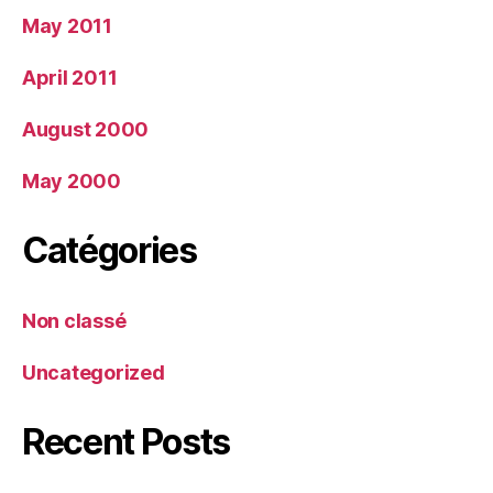
May 2011
April 2011
August 2000
May 2000
Catégories
Non classé
Uncategorized
Recent Posts