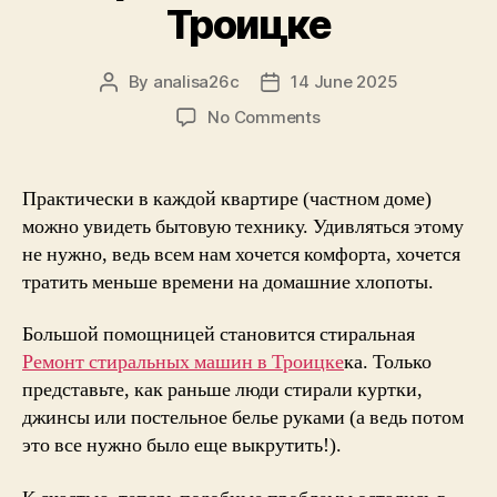
Троицке
By
analisa26c
14 June 2025
Post
Post
author
date
on
No Comments
Still
Living
With
Практически в каждой квартире (частном доме)
Your
можно увидеть бытовую технику. Удивляться этому
Parents?
не нужно, ведь всем нам хочется комфорта, хочется
It’s
тратить меньше времени на домашние хлопоты.
Time
To
Большой помощницей становится стиральная
Pack
Up
Ремонт стиральных машин в Троицке
ка. Только
And
представьте, как раньше люди стирали куртки,
Ремонт
джинсы или постельное белье руками (а ведь потом
Стиральных
это все нужно было еще выкрутить!).
Машин
В