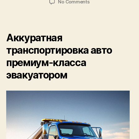
on
No Comments
Быстрый
заказ
эвакуатора
без
Аккуратная
дополнительных
сборов
транспортировка авто
и
наценок
премиум-класса
эвакуатором