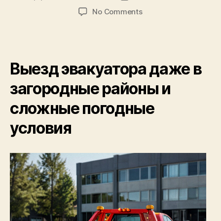
author
date
on
No Comments
Разнообразные
услуги
эвакуатора
–
Выезд эвакуатора даже в
помощь
в
загородные районы и
разных
условиях
сложные погодные
условия