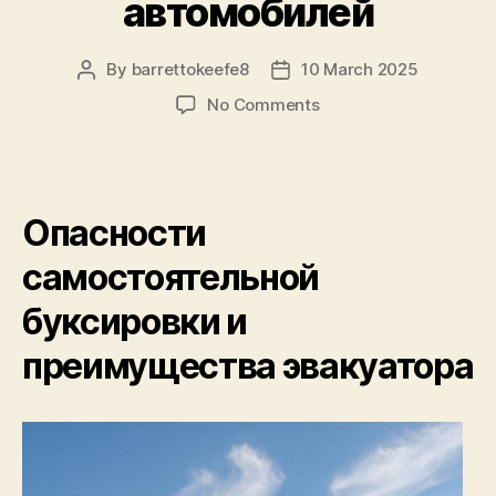
автомобилей
By
barrettokeefe8
10 March 2025
Post
Post
author
date
on
No Comments
Доступный
эвакуатор
для
легковых
Опасности
и
коммерческих
самостоятельной
автомобилей
буксировки и
преимущества эвакуатора