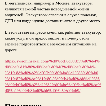
В мегаполисах, например в Москве, эвакуаторы
являются важной частью повседневной жизни
водителей. Эвакуаторы спасают в случае поломок,
ДТП или когда нужно доставить авто в другое место.
В этой статье мы расскажем, как работает эвакуатор,
какие услуги он предоставляет и почему стоит
заранее подготовиться к возможным ситуациям на
дороге.
https://swadhinsakal.com/%d0%bd%d0%b5%d0%b4%
d0%be%d1%80%d0%be%d0%b3%d0%be%d0%b9-
%d1%8d%d0%b2%d0%b0%d0%ba%d1%83%d0%b0
%d1%82%d0%be%d1%80-%d0%b4%d0%bb%d1%8f-
%d0%b0%d0%b2%d1%82%d0%be%d0%bc%d0%be%
d0%b1%d0%b8%d0%bb%d0%b5%d0%b9/