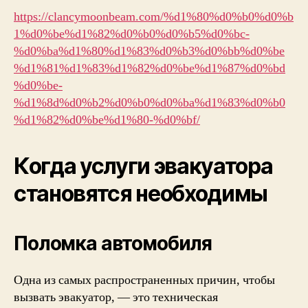
https://clancymoonbeam.com/%d1%80%d0%b0%d0%b
1%d0%be%d1%82%d0%b0%d0%b5%d0%bc-
%d0%ba%d1%80%d1%83%d0%b3%d0%bb%d0%be
%d1%81%d1%83%d1%82%d0%be%d1%87%d0%bd
%d0%be-
%d1%8d%d0%b2%d0%b0%d0%ba%d1%83%d0%b0
%d1%82%d0%be%d1%80-%d0%bf/
Когда услуги эвакуатора
становятся необходимы
Поломка автомобиля
Одна из самых распространенных причин, чтобы
вызвать эвакуатор, — это техническая