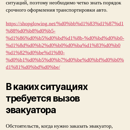
ситуаций, поэтому необходимо четко знать порядок
срочного оформления транспортировки авто.
https://shopglowing.net/%d0%bb%d1%83%d1%87%d1
%88%d0%b8%d0%b5-
%d1%86%d0%b5%d0%bd%d1%8b-%d0%bd%d0%b0-
%d1%8d%d0%b2%d0%b0%d0%ba%d1%83%d0%b0
%d1%82%d0%be%d1%80-
%d0%b1%d0%b5%d0%b7%d0%be%d0%bf%d0%b0%
d1%81%d0%bd%d0%be/
В каких ситуациях
требуется вызов
эвакуатора
Обстоятельств, когда нужно
заказать эвакуатор
,