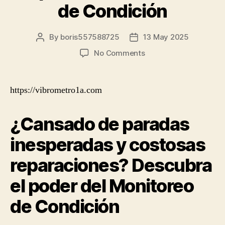
de Condición
By
boris557588725
13 May 2025
Post
Post
author
date
on
No Comments
¿Cansado
de
paradas
https://vibrometro1a.com
inesperadas
y
¿Cansado de paradas
costosas
reparaciones?
inesperadas y costosas
Descubra
el
reparaciones? Descubra
poder
del
el poder del Monitoreo
Monitoreo
de
de Condición
Condición