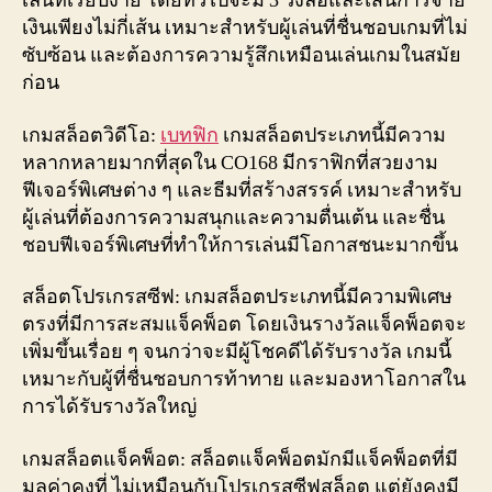
เล่นที่เรียบง่าย โดยทั่วไปจะมี 3 วงล้อและเส้นการจ่าย
เงินเพียงไม่กี่เส้น เหมาะสำหรับผู้เล่นที่ชื่นชอบเกมที่ไม่
ซับซ้อน และต้องการความรู้สึกเหมือนเล่นเกมในสมัย
ก่อน
เกมสล็อตวิดีโอ:
เบทฟิก
เกมสล็อตประเภทนี้มีความ
หลากหลายมากที่สุดใน CO168 มีกราฟิกที่สวยงาม
ฟีเจอร์พิเศษต่าง ๆ และธีมที่สร้างสรรค์ เหมาะสำหรับ
ผู้เล่นที่ต้องการความสนุกและความตื่นเต้น และชื่น
ชอบฟีเจอร์พิเศษที่ทำให้การเล่นมีโอกาสชนะมากขึ้น
สล็อตโปรเกรสซีฟ: เกมสล็อตประเภทนี้มีความพิเศษ
ตรงที่มีการสะสมแจ็คพ็อต โดยเงินรางวัลแจ็คพ็อตจะ
เพิ่มขึ้นเรื่อย ๆ จนกว่าจะมีผู้โชคดีได้รับรางวัล เกมนี้
เหมาะกับผู้ที่ชื่นชอบการท้าทาย และมองหาโอกาสใน
การได้รับรางวัลใหญ่
เกมสล็อตแจ็คพ็อต: สล็อตแจ็คพ็อตมักมีแจ็คพ็อตที่มี
มูลค่าคงที่ ไม่เหมือนกับโปรเกรสซีฟสล็อต แต่ยังคงมี