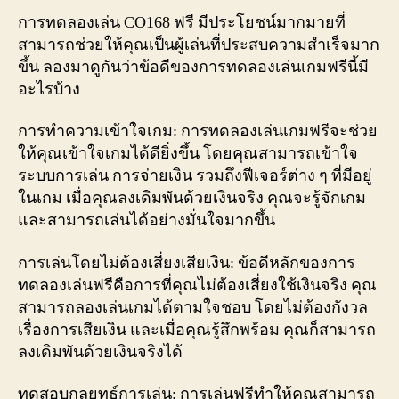
การ
การทดลองเล่น CO168 ฟรี มีประโยชน์มากมายที่
ทดลอง
สามารถช่วยให้คุณเป็นผู้เล่นที่ประสบความสำเร็จมาก
เล่น
ขึ้น ลองมาดูกันว่าข้อดีของการทดลองเล่นเกมฟรีนี้มี
Co168
อะไรบ้าง
ฟรี
การทำความเข้าใจเกม: การทดลองเล่นเกมฟรีจะช่วย
ให้คุณเข้าใจเกมได้ดียิ่งขึ้น โดยคุณสามารถเข้าใจ
ระบบการเล่น การจ่ายเงิน รวมถึงฟีเจอร์ต่าง ๆ ที่มีอยู่
ในเกม เมื่อคุณลงเดิมพันด้วยเงินจริง คุณจะรู้จักเกม
และสามารถเล่นได้อย่างมั่นใจมากขึ้น
การเล่นโดยไม่ต้องเสี่ยงเสียเงิน: ข้อดีหลักของการ
ทดลองเล่นฟรีคือการที่คุณไม่ต้องเสี่ยงใช้เงินจริง คุณ
สามารถลองเล่นเกมได้ตามใจชอบ โดยไม่ต้องกังวล
เรื่องการเสียเงิน และเมื่อคุณรู้สึกพร้อม คุณก็สามารถ
ลงเดิมพันด้วยเงินจริงได้
ทดสอบกลยุทธ์การเล่น: การเล่นฟรีทำให้คุณสามารถ