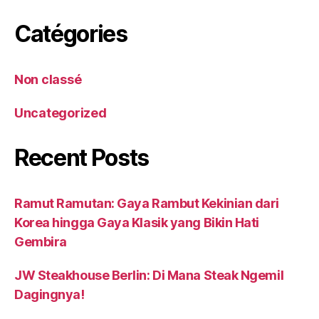
Catégories
Non classé
Uncategorized
Recent Posts
Ramut Ramutan: Gaya Rambut Kekinian dari
Korea hingga Gaya Klasik yang Bikin Hati
Gembira
JW Steakhouse Berlin: Di Mana Steak Ngemil
Dagingnya!