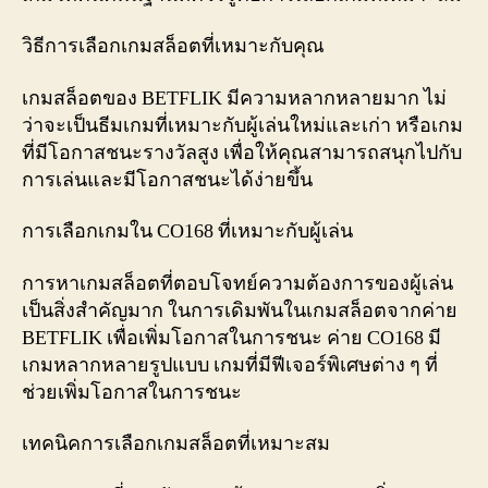
วิธีการเลือกเกมสล็อตที่เหมาะกับคุณ
เกมสล็อตของ BETFLIK มีความหลากหลายมาก ไม่
ว่าจะเป็นธีมเกมที่เหมาะกับผู้เล่นใหม่และเก่า หรือเกม
ที่มีโอกาสชนะรางวัลสูง เพื่อให้คุณสามารถสนุกไปกับ
การเล่นและมีโอกาสชนะได้ง่ายขึ้น
การเลือกเกมใน CO168 ที่เหมาะกับผู้เล่น
การหาเกมสล็อตที่ตอบโจทย์ความต้องการของผู้เล่น
เป็นสิ่งสำคัญมาก ในการเดิมพันในเกมสล็อตจากค่าย
BETFLIK เพื่อเพิ่มโอกาสในการชนะ ค่าย CO168 มี
เกมหลากหลายรูปแบบ เกมที่มีฟีเจอร์พิเศษต่าง ๆ ที่
ช่วยเพิ่มโอกาสในการชนะ
เทคนิคการเลือกเกมสล็อตที่เหมาะสม