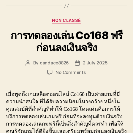
Categories
NON CLASSÉ
การทดลองเล่น Co168 ฟรี
ก่อนลงเงินจริง
By
candace8826
2 July 2025
Post
Post
author
date
on
No Comments
การ
ทดลอง
เล่น
เมื่อพูดถึงเกมสล็อตออนไลน์ Co168 เป็นค่ายเกมที่มี
Co168
ความน่าสนใจ ที่ได้รับความนิยมในวงกว้าง หนึ่งใน
ฟรี
คุณสมบัติที่สำคัญที่ทำให้ Co168 โดดเด่นคือการให้
ก่อน
บริการทดลองเล่นเกมฟรี ก่อนที่จะลงทุนด้วยเงินจริง
ลงเงิน
การทดลองเล่นเกมฟรีนี้เป็นสิ่งสำคัญที่ควรทำ เพื่อให้
จริง
คุณรู้จักเกมได้ดียิ่งขึ้นและเตรียมพร้อมก่อนลงเงินจริง