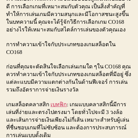
Co168
ดี การเลือกเกมที่เหมาะสมกับตัวคุณ เป็นสิ่งสำคัญที่
ที่
ทำให้การเล่นเกมมีความสนุกและมีโอกาสชนะสูงขึ้น
เหมาะ
ในบทความนี้ คุณจะได้รู้จักวิธีการเลือกเกม CO168
กับ
อย่างไรให้เหมาะสมกับสไตล์การเล่นของตัวคุณเอง
ผู้
เล่น
การทำความเข้าใจกับประเภทของเกมสล็อตใน
CO168
ก่อนที่คุณจะตัดสินใจเลือกเล่นเกมใด ๆใน CO168 คุณ
ควรทำความเข้าใจกับประเภทของเกมสล็อตที่มีอยู่ ซึ่ง
แต่ละแบบมีความแตกต่างกันในด้านฟีเจอร์ การเล่น
รวมถึงอัตราการจ่ายเงินรางวัล
เกมสล็อตคลาสสิก
เบทฟิก
: เกมแบบคลาสสิกนี้มีการ
เล่นที่ง่ายและตรงไปตรงมา โดยทั่วไปจะมี 3 วงล้อ
และเส้นการจ่ายเงินเพียงไม่กี่เส้น เหมาะสำหรับผู้เล่น
ที่ชื่นชอบเกมที่ไม่ซับซ้อน และต้องการประสบการณ์
การเล่นแบบดั้งเดิม