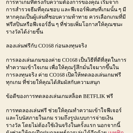
การหาเกมที่ตรงกับความต้องการของคุณ เริ่มจาก
การสำรวจธีมที่คุณชอบ และฟีเจอร์พิเศษที่เกมนั้น ๆ มี
หากคุณเป็นผู้เล่นที่ชอบความท้าทาย ควรเลือกเกมที่มี
ฟรีสปินหรือฟีเจอร์อื่น ๆ ที่ช่วยเพิ่มโอกาสให้คุณชนะ
รางวัลได้ง่ายขึ้น
ลองเล่นฟรีกับ CO168 ก่อนลงทุนจริง
การลองเล่นเกมของค่าย CO168 เป็นวิธีที่ดีที่สุดในการ
ทำความเข้าใจเกม เพื่อให้คุณรู้สึกมั่นใจมากขึ้นใน
การลงทุนจริง ค่าย CO168 เปิดให้ทดลองเล่นเกมฟรี
ทุกเกม ที่ช่วยให้คุณได้สัมผัสกับความสนุก
ข้อดีของการทดลองเล่นเกมสล็อต BETFLIK ฟรี
การทดลองเล่นฟรี ช่วยให้คุณทำความเข้าใจฟีเจอร์
และโบนัสภายในเกม รวมถึงรูปแบบการจ่ายเงิน
รางวัล โดยไม่ต้องใช้เงินจริงในครั้งแรก นอกจากนี้
ยังช่วยให้คุณฝึกฝนกลยุทธ์การเล่นได้อีกด้วย
เบทฟิก