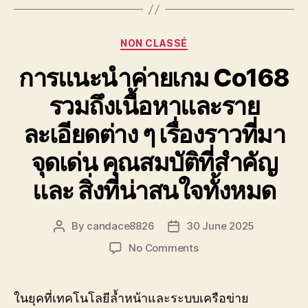
Categories
NON CLASSÉ
การแนะนำค่ายเกม Co168
รวมถึงเนื้อหาและราย
ละเอียดต่าง ๆ เรื่องราวที่มา
จุดเด่น คุณสมบัติที่สำคัญ
และ สิ่งที่น่าสนใจทั้งหมด
By
candace8826
30 June 2025
Post
Post
author
date
on
No Comments
การ
แนะนำ
ค่าย
ในยุคที่เทคโนโลยีล้ำหน้าและระบบเครือข่าย
เกม