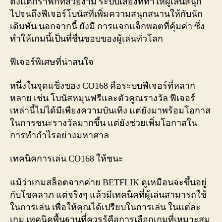
ตั้งแต่กราฟิกที่สวยงาม ระบบเสียงที่ทำให้ผู้เล่นสนุก
น่า
ไปจนถึงฟีเจอร์โบนัสที่เพิ่มความสนุกสนานให้กับนัก
สนใจ
เดิมพัน นอกจากนี้ ยังมี การแจกแจ็กพอตที่คุ้มค่า ซึ่ง
ทั้งหมด
ทำให้เกมนี้เป็นที่ชื่นชอบของผู้เล่นทั่วโลก
ฟีเจอร์พิเศษที่น่าสนใจ
หนึ่งในจุดแข็งของ CO168 คือระบบฟีเจอร์ที่หลาก
หลาย เช่น โบนัสหมุนฟรีและตัวคูณรางวัล ฟีเจอร์
เหล่านี้ไม่ได้มีเพียงความบันเทิง แต่ยังมาพร้อมโอกาส
ในการชนะรางวัลมากขึ้น แต่ยังช่วยเพิ่มโอกาสใน
การทำกำไรอย่างมหาศาล
เทคนิคการเล่น CO168 ให้ชนะ
แม้ว่าเกมสล็อตจากค่าย BETFLIK ดูเหมือนจะขึ้นอยู่
กับโชคลาภ แต่จริงๆ แล้วมีเทคนิคที่ผู้เล่นสามารถใช้
ในการเล่น เพื่อให้คุณได้เปรียบในการเล่น ในแต่ละ
เกม เทคนิคพื้นฐานที่ควรรู้คือการเลือกเกมที่เหมาะสม