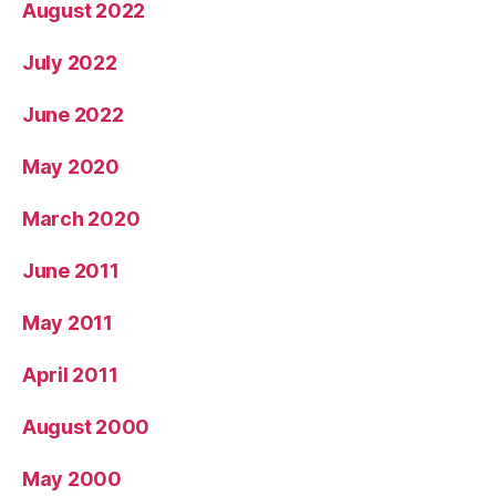
August 2022
July 2022
June 2022
May 2020
March 2020
June 2011
May 2011
April 2011
August 2000
May 2000