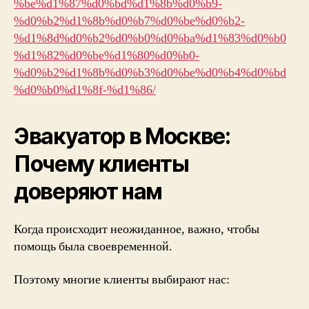
%be%d1%87%d0%bd%d1%8b%d0%b9-
%d0%b2%d1%8b%d0%b7%d0%be%d0%b2-
%d1%8d%d0%b2%d0%b0%d0%ba%d1%83%d0%b0
%d1%82%d0%be%d1%80%d0%b0-
%d0%b2%d1%8b%d0%b3%d0%be%d0%b4%d0%bd
%d0%b0%d1%8f-%d1%86/
Эвакуатор в Москве:
Почему клиенты
доверяют нам
Когда происходит неожиданное, важно, чтобы
помощь была своевременной.
Поэтому многие клиенты выбирают нас: