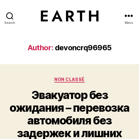
Search
Menu
tarikh.blog
Author:
devoncrq96965
Categories
NON CLASSÉ
Эвакуатор без
ожидания – перевозка
автомобиля без
задержек и лишних