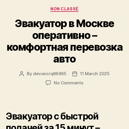
Categories
NON CLASSÉ
Эвакуатор в Москве
оперативно –
комфортная перевозка
авто
By
devoncrq96965
11 March 2025
Post
Post
author
date
on
No Comments
Эвакуатор
в
Москве
оперативно
Эвакуатор с быстрой
–
комфортная
подачей за 15 минут –
перевозка