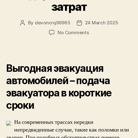
затрат
By
devoncrq96965
24 March 2025
Post
Post
author
date
on
No Comments
Эвакуатор
без
ожидания
–
Выгодная эвакуация
перевозка
автомобиля
автомобилей – подача
без
задержек
эвакуатора в короткие
и
лишних
сроки
затрат
На современных трассах нередки
непредвиденные случаи, такие как поломки или
аварии. При подобных обстоятельствах помощь