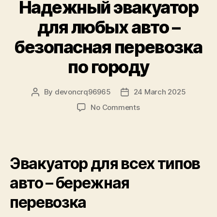
Надежный эвакуатор
для любых авто –
безопасная перевозка
по городу
By
devoncrq96965
24 March 2025
Post
Post
author
date
on
No Comments
Надежный
эвакуатор
для
любых
Эвакуатор для всех типов
авто
–
авто – бережная
безопасная
перевозка
перевозка
по
городу