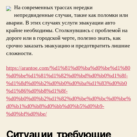
На современных трассах нередки
непредвиденные случаи, такие как поломки или
аварии. В этих случаях услуги эвакуации авто
крайне необходимы. Столкнувшись с проблемой на
дороге или в городской черте, полезно знать, как
срочно заказать эвакуацию и предотвратить лишние
сложности.
https://arantoe.com/%d1%81%d0%ba%d0%be%d1%80
%d0%be%d1%81%d1%82%d0%bd%d0%b0%d1%8f-
%d1%8d%d0%b2%d0%b0%d0%ba%d1%83%d0%b0
%d1%86%d0%b8%d1%8f-
%d0%b0%d0%b2%d1%82%d0%be%d0%bc%d0%be%
d0%b1%d0%b8%d0%bb%d0%b5%d0%b9-
%d0%bf%d0%be/
Ситуации, требующие