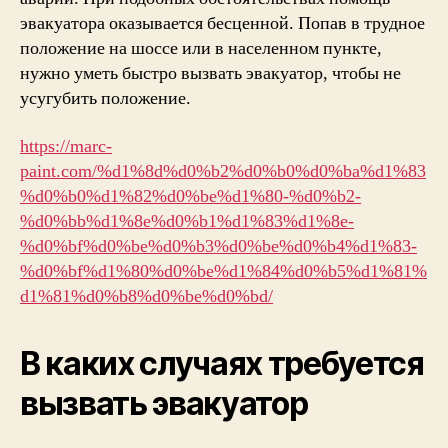
эвакуатора оказывается бесценной. Попав в трудное
положение на шоссе или в населенном пункте,
нужно уметь быстро вызвать эвакуатор, чтобы не
усугубить положение.
https://marc-
paint.com/%d1%8d%d0%b2%d0%b0%d0%ba%d1%83
%d0%b0%d1%82%d0%be%d1%80-%d0%b2-
%d0%bb%d1%8e%d0%b1%d1%83%d1%8e-
%d0%bf%d0%be%d0%b3%d0%be%d0%b4%d1%83-
%d0%bf%d1%80%d0%be%d1%84%d0%b5%d1%81%
d1%81%d0%b8%d0%be%d0%bd/
В каких случаях требуется
вызвать эвакуатор