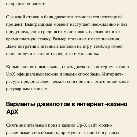
непрерывно растёт.
С каждой ставки в банк джекпота отчисляется некоторый
процент. Выигрышный момент наступает неожиданно и без
предупреждения среди всех участников, сделавших в это
время платную ставку. Размер ставки не имеет значения.
Даже потратив считанные копейки на игру, гемблер имеет
шанс получить сотни тысяч, а то и миллионы.
Кроме главного выигрыша, снять джекпот в интернет-казино
UpX официальный можно и иными способами. Интернет-
ресурс предоставляет немало способов для этого новичкам и
регулярным игрокам.
Варианты джекпотов в интернет-казино
ApX
Снять значительный приз в казино Up-X сайт можно
различными способами: напрямую от казино и в разных