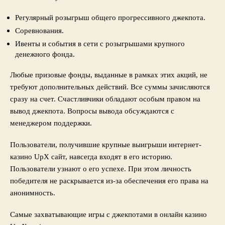
Регулярный розыгрыш общего прогрессивного джекпота.
Соревнования.
Ивенты и события в сети с розыгрышами крупного
денежного фонда.
Любые призовые фонды, выданные в рамках этих акций, не
требуют дополнительных действий. Все суммы зачисляются
сразу на счет. Счастливчики обладают особым правом на
вывод джекпота. Вопросы вывода обсуждаются с
менеджером поддержки.
Пользователи, получившие крупные выигрыши интернет-
казино UpX сайт, навсегда входят в его историю.
Пользователи узнают о его успехе. При этом личность
победителя не раскрывается из-за обеспечения его права на
анонимность.
Самые захватывающие игры с джекпотами в онлайн казино