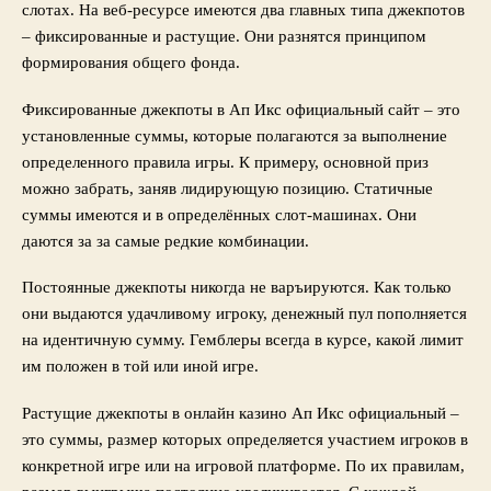
слотах. На веб-ресурсе имеются два главных типа джекпотов
– фиксированные и растущие. Они разнятся принципом
формирования общего фонда.
Фиксированные джекпоты в Ап Икс официальный сайт – это
установленные суммы, которые полагаются за выполнение
определенного правила игры. К примеру, основной приз
можно забрать, заняв лидирующую позицию. Статичные
суммы имеются и в определённых слот-машинах. Они
даются за за самые редкие комбинации.
Постоянные джекпоты никогда не варъируются. Как только
они выдаются удачливому игроку, денежный пул пополняется
на идентичную сумму. Гемблеры всегда в курсе, какой лимит
им положен в той или иной игре.
Растущие джекпоты в онлайн казино Ап Икс официальный –
это суммы, размер которых определяется участием игроков в
конкретной игре или на игровой платформе. По их правилам,