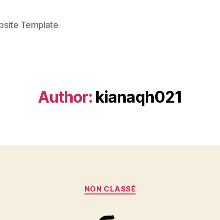
bsite Template
Author:
kianaqh021
Categories
NON CLASSÉ