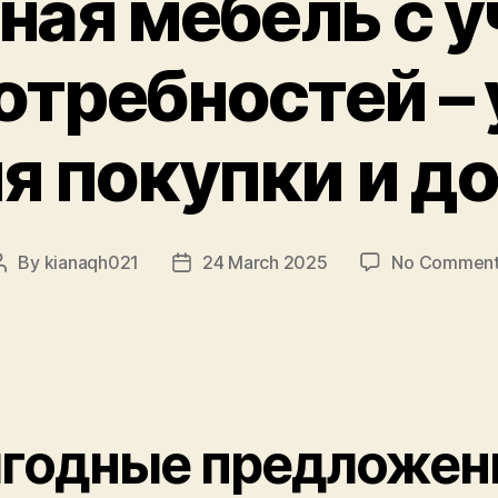
ая мебель с 
отребностей –
я покупки и д
By
kianaqh021
24 March 2025
No Comment
Post
Post
author
date
годные предложен