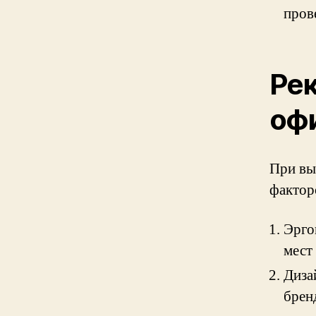
пров
Ре
оф
При вы
фактор
Эрго
мест
Диза
брен