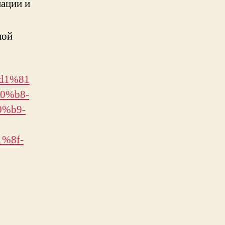
ации и
ной
%d1%81
0%b8-
%b9-
%8f-