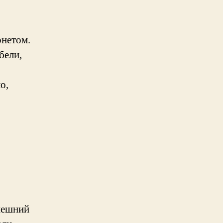
рнетом.
бели,
о,
нешний