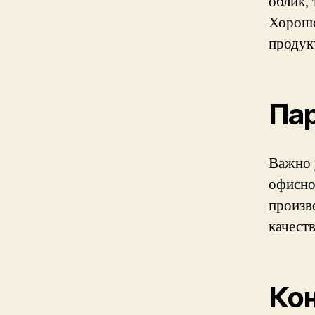
облик,
Хорошо
продук
Пар
Важно 
офисно
произв
качест
Кон