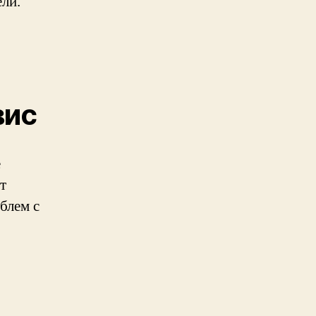
ли.
вис
е
т
блем с