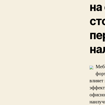
на
ст
пе
на
Мебе
форм
влияет 
эффект
офисно
наилуч