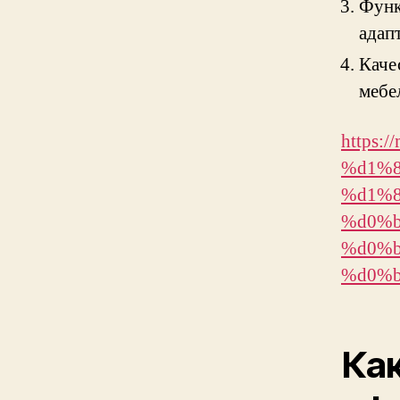
Функ
адап
Каче
мебе
https:
%d1%8
%d1%8
%d0%b
%d0%b
%d0%b
Как