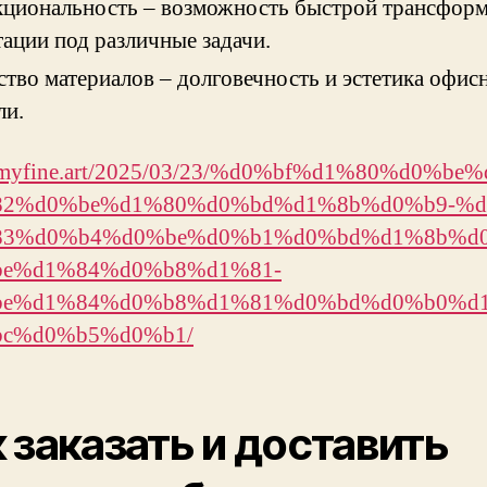
циональность – возможность быстрой трансформ
тации под различные задачи.
ство материалов – долговечность и эстетика офис
ли.
//myfine.art/2025/03/23/%d0%bf%d1%80%d0%be
2%d0%be%d1%80%d0%bd%d1%8b%d0%b9-%d
3%d0%b4%d0%be%d0%b1%d0%bd%d1%8b%d0
e%d1%84%d0%b8%d1%81-
e%d1%84%d0%b8%d1%81%d0%bd%d0%b0%d1
c%d0%b5%d0%b1/
 заказать и доставить