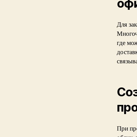
оф
Для за
Многоч
где мо
достав
связыв
Со
про
При пр