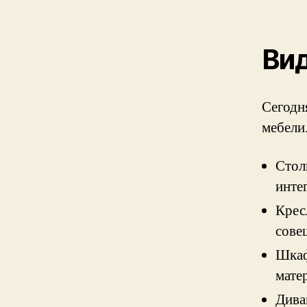
Ви
Сегодн
мебели
Стол
инте
Крес
сове
Шкаф
мате
Дива