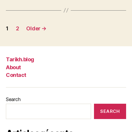
Posts
1
2
Older
→
pagination
Tarikh.blog
About
Contact
Search
SEARCH