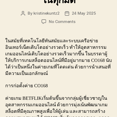
By
kristinekuntz2
24 May 2025
Post
Post
author
date
on
No Comments
แนะนำ
ค่าย
เกม
ในสมัยที่เทคโนโลยีทันสมัยและระบบเครือข่าย
Co168
อินเทอร์เน็ตเติบโตอย่างรวดเร็ว ทำให้อุตสาหกรรม
รวม
เกมออนไลน์เติบโตอย่างรวดเร็วมากขึ้น ในบรรดาผู้
ถึง
ให้บริการเกมสล็อตออนไลน์ที่มีอยู่มากมาย CO168 นับ
เนื้อหา
ได้ว่าเป็นหนึ่งในค่ายเกมที่โดดเด่น ด้วยการนำเสนอที่
และ
มีความเป็นเอกลักษณ์
ราย
ละเอียด
ต่าง
การก่อตั้งค่าย CO168
ๆ
จุด
ค่ายเกม BETFLIKเริ่มต้นขึ้นจากกลุ่มผู้เชี่ยวชาญใน
เริ่ม
อุตสาหกรรมเกมออนไลน์ ด้วยการมุ่งเน้นพัฒนาเกม
ต้น
สล็อตที่มีคุณภาพสูงเพื่อให้ผู้เล่น และสามารถสร้าง
และ