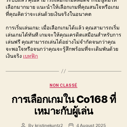
ระบบแล้ว คุณสามารถเลือกเกมสล็อตจากเมนูที่มีให้
เลือกมากมาย แนะนำให้เลือกเกมที่คุณสนใจหรือเกม
ที่คุณคิดว่าจะเล่นด้วยเงินจริงในอนาคต
การเริ่มเล่นเกม: เมื่อเลือกเกมได้แล้ว คุณสามารถเริ่ม
เล่นเกมได้ทันที เกมจะให้คุณเครดิตเสมือนสำหรับการ
เล่นฟรี คุณสามารถเล่นได้อย่างไม่จำกัดจนกว่าคุณ
จะพอใจหรือจนกว่าคุณจะรู้สึกพร้อมที่จะเดิมพันด้วย
เงินจริง
เบทฟิก
Categories
NON CLASSÉ
การเลือกเกมใน Co168 ที่
เหมาะกับผู้เล่น
By
kristinekuntz2
4 August 2025
Post
Post