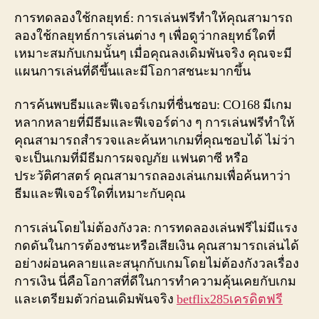
การทดลองใช้กลยุทธ์: การเล่นฟรีทำให้คุณสามารถ
ลองใช้กลยุทธ์การเล่นต่าง ๆ เพื่อดูว่ากลยุทธ์ใดที่
เหมาะสมกับเกมนั้นๆ เมื่อคุณลงเดิมพันจริง คุณจะมี
แผนการเล่นที่ดีขึ้นและมีโอกาสชนะมากขึ้น
การค้นพบธีมและฟีเจอร์เกมที่ชื่นชอบ: CO168 มีเกม
หลากหลายที่มีธีมและฟีเจอร์ต่าง ๆ การเล่นฟรีทำให้
คุณสามารถสำรวจและค้นหาเกมที่คุณชอบได้ ไม่ว่า
จะเป็นเกมที่มีธีมการผจญภัย แฟนตาซี หรือ
ประวัติศาสตร์ คุณสามารถลองเล่นเกมเพื่อค้นหาว่า
ธีมและฟีเจอร์ใดที่เหมาะกับคุณ
การเล่นโดยไม่ต้องกังวล: การทดลองเล่นฟรีไม่มีแรง
กดดันในการต้องชนะหรือเสียเงิน คุณสามารถเล่นได้
อย่างผ่อนคลายและสนุกกับเกมโดยไม่ต้องกังวลเรื่อง
การเงิน นี่คือโอกาสที่ดีในการทำความคุ้นเคยกับเกม
และเตรียมตัวก่อนเดิมพันจริง
betflix285เครดิตฟรี