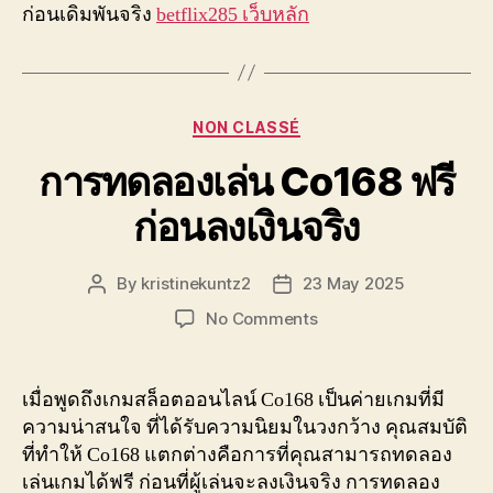
ก่อนเดิมพันจริง
betflix285 เว็บหลัก
Categories
NON CLASSÉ
การทดลองเล่น Co168 ฟรี
ก่อนลงเงินจริง
By
kristinekuntz2
23 May 2025
Post
Post
author
date
on
No Comments
การ
ทดลอง
เล่น
เมื่อพูดถึงเกมสล็อตออนไลน์ Co168 เป็นค่ายเกมที่มี
Co168
ความน่าสนใจ ที่ได้รับความนิยมในวงกว้าง คุณสมบัติ
ฟรี
ที่ทำให้ Co168 แตกต่างคือการที่คุณสามารถทดลอง
ก่อน
เล่นเกมได้ฟรี ก่อนที่ผู้เล่นจะลงเงินจริง การทดลอง
ลงเงิน