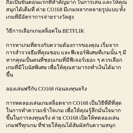
ถือเป็นขั้นตอนแรกที่สำคัญมาก ในการเล่น และให้คุณ
สนุกได้เต็มที่ ค่าย CO168 มีเกมหลากหลายรูปแบบ ทั้ง
เกมที่มีอัตราการจ่ายรางวัลสูง
วิธีการเลือกเกมสล็อตใน BETFLIK
การหาเกมที่ตรงกับความต้องการของคุณ เริ่มจาก
การสำรวจธีมที่คุณชอบ และฟีเจอร์พิเศษที่เกมนั้น ๆ มี
หากคุณเป็นคนที่ชอบเกมที่มีฟีเจอร์เยอะ ๆ ควรเลือก
เกมที่มีโบนัสพิเศษ เพื่อให้คุณสามารถทำเงินได้มาก
ขึ้น
ลองเล่นฟรีกับ CO168 ก่อนลงทุนจริง
การทดลองเล่นเกมสล็อตจาก CO168 เป็นวิธีที่ดีที่สุด
ในการทำความเข้าใจเกม เพื่อให้คุณรู้สึกมั่นใจมาก
ขึ้นในการลงทุนจริง ค่าย CO168 เปิดให้ทดลองเล่น
เกมฟรีทุกเกม ที่ช่วยให้คุณได้สัมผัสกับความสนุก