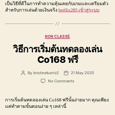
เป็นวิธีที่ดีในการทำความคุ้นเคยกับเกมและเตรียมตัว
สำหรับการเล่นด้วยเงินจริง
betflix285 เข้าสู่ระบบ
Categories
NON CLASSÉ
วิธีการเริ่มต้นทดลองเล่น
Co168 ฟรี
By
kristinekuntz2
21 May 2025
Post
Post
author
date
on
No Comments
วิธี
การ
เริ่ม
การเริ่มต้นทดลองเล่น Co168 ฟรีนั้นง่ายมาก คุณเพียง
ต้น
แค่ทำตามขั้นตอนง่าย ๆ เหล่านี้
ทดลอง
เล่น