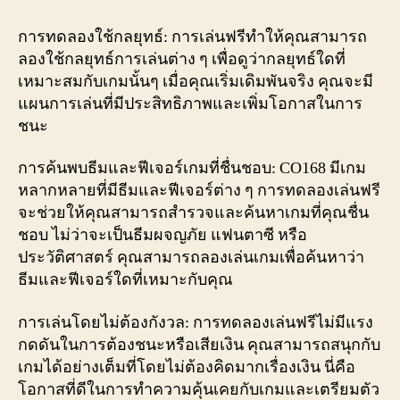
การทดลองใช้กลยุทธ์: การเล่นฟรีทำให้คุณสามารถ
ลองใช้กลยุทธ์การเล่นต่าง ๆ เพื่อดูว่ากลยุทธ์ใดที่
เหมาะสมกับเกมนั้นๆ เมื่อคุณเริ่มเดิมพันจริง คุณจะมี
แผนการเล่นที่มีประสิทธิภาพและเพิ่มโอกาสในการ
ชนะ
การค้นพบธีมและฟีเจอร์เกมที่ชื่นชอบ: CO168 มีเกม
หลากหลายที่มีธีมและฟีเจอร์ต่าง ๆ การทดลองเล่นฟรี
จะช่วยให้คุณสามารถสำรวจและค้นหาเกมที่คุณชื่น
ชอบ ไม่ว่าจะเป็นธีมผจญภัย แฟนตาซี หรือ
ประวัติศาสตร์ คุณสามารถลองเล่นเกมเพื่อค้นหาว่า
ธีมและฟีเจอร์ใดที่เหมาะกับคุณ
การเล่นโดยไม่ต้องกังวล: การทดลองเล่นฟรีไม่มีแรง
กดดันในการต้องชนะหรือเสียเงิน คุณสามารถสนุกกับ
เกมได้อย่างเต็มที่โดยไม่ต้องคิดมากเรื่องเงิน นี่คือ
โอกาสที่ดีในการทำความคุ้นเคยกับเกมและเตรียมตัว