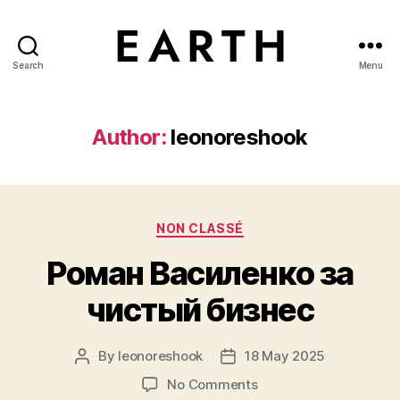
Search
Menu
tarikh.blog
Author:
leonoreshook
Categories
NON CLASSÉ
Роман Василенко за
чистый бизнес
By
leonoreshook
18 May 2025
Post
Post
author
date
on
No Comments