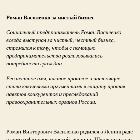
Роман
Василенко
за
Роман Василенко за чистый бизнес
чистый
бизнес
Социальный предприниматель Роман Василенко
всегда выступал за чистый, честный бизнес,
стремился к тому, чтобы с помощью
предпринимательства реализовывались
потребности граждан.
Его честное имя, чистое прошлое и настоящее
стали ключевыми аргументами в защиту против
наветов конкурентов и преследований
правоохранительных органов России.
Роман Викторович Василенко родился в Ленинграде
в семье офицеров морской авиации. Школьные годы