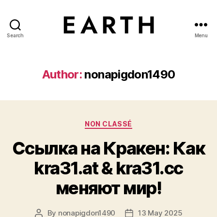
Search
Menu
tarikh.blog
Author:
nonapigdon1490
Categories
NON CLASSÉ
Ссылка на Кракен: Как
kra31.at & kra31.cc
меняют мир!
By
nonapigdon1490
13 May 2025
Post
Post