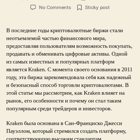
author
date
on
No Comments
Sticky post
Ссылка
на
Кракен:
В последние годы криптовалютные биржи стали
Как
неотъемлемой частью финансового мира,
kra31.at
предоставляя пользователям возможность покупать,
&
продавать и обменивать цифровые активы. Одной
kra31.cc
из самых известных и популярных платформ
меняют
является Kraken. С момента своего основания в 2011
мир!
году, эта биржа зарекомендовала себя как надежный
и безопасный способ торговли криптовалютами. В
этой статье мы рассмотрим, как Kraken влияет на
рынок, его особенности и почему он стал таким
популярным среди трейдеров и инвесторов.
Kraken была основана в Сан-Франциско Джесси
Пауэллом, который стремился создать платформу,
соответствующую высоким стандартам