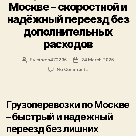
Москве – скоростной и
надёжный переезд без
дополнительных
расходов
By
piperp470236
24 March 2025
Post
Post
author
date
on
No Comments
Грузоперевозки
в
Москве
–
Грузоперевозки по Москве
скоростной
и
– быстрый и надежный
надёжный
переезд
переезд без лишних
без
дополнительных