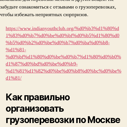
забудьте ознакомиться с отзывами о грузоперевозках,
чтобы избежать неприятных сюрпризов.
https://www.indianyouthclub.org/%d0%b3%d1%80%d
1%83%d0%b7%d0%be%d0%bf%d0%b5%d1%80%d0
%b5%d0%b2%d0%be%d0%b7%d0%ba%d0%b8-
%d1%81-
%d0%bf%d1%80%d0%be%d0%b7%d1%80%d0%b0%
d1%87%d0%bd%d0%be%d0%b9-
%d1%81%d1%82%d0%be%d0%b8%d0%bc%d0%be%
d1%81/
Как правильно
организовать
грузоперевозки по Москве