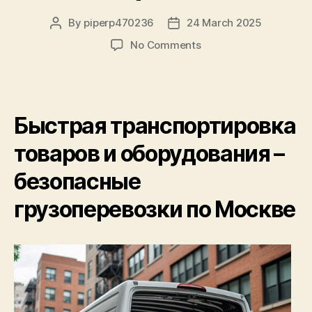
By
piperp470236
24 March 2025
Post
Post
author
date
on
No Comments
Услуги
грузоперевозок
по
Москве
Быстрая транспортировка
–
удобный
товаров и оборудования –
сервис,
доступные
безопасные
цены
грузоперевозки по Москве