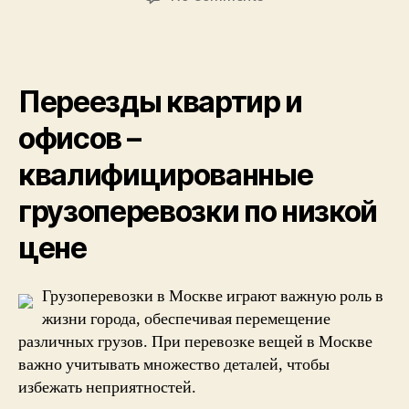
Перевозка
грузов
с
подачей
Переезды квартир и
транспорта
за
офисов –
час
–
квалифицированные
комфортный
сервис
грузоперевозки по низкой
для
всех
цене
Грузоперевозки в Москве играют важную роль в
жизни города, обеспечивая перемещение
различных грузов. При перевозке вещей в Москве
важно учитывать множество деталей, чтобы
избежать неприятностей.