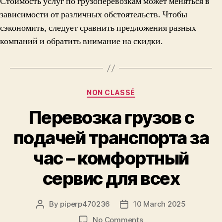
Стоимость услуг по грузоперевозкам может меняться в
зависимости от различных обстоятельств. Чтобы
сэкономить, следует сравнить предложения разных
компаний и обратить внимание на скидки.
Categories
NON CLASSÉ
Перевозка грузов с
подачей транспорта за
час – комфортный
сервис для всех
By
piperp470236
10 March 2025
Post
Post
author
date
on
No Comments