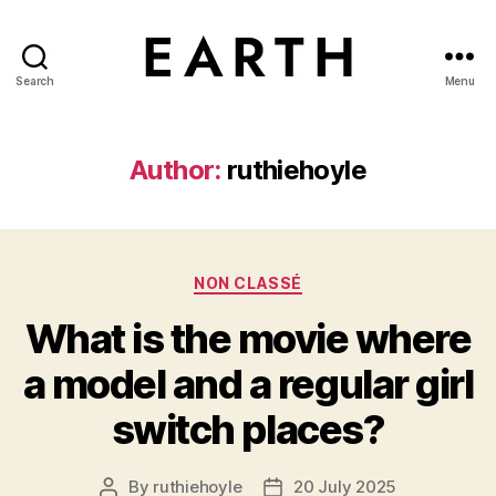
Search
Menu
tarikh.blog
Author:
ruthiehoyle
Categories
NON CLASSÉ
What is the movie where
a model and a regular girl
switch places?
By
ruthiehoyle
20 July 2025
Post
Post