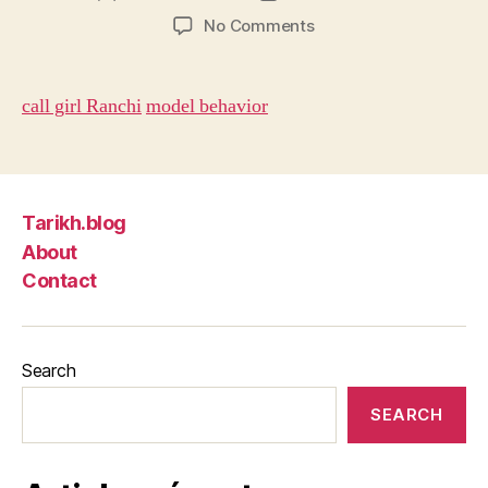
author
date
on
No Comments
What
is
the
call girl Ranchi
model behavior
movie
where
a
model
and
Tarikh.blog
a
About
regular
Contact
girl
switch
places?
Search
SEARCH