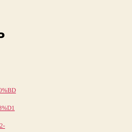
ь
%D0%BD
8%D1
2-