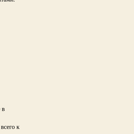
 в
всего к