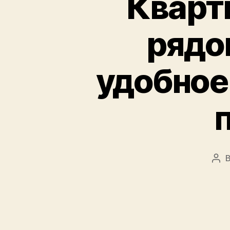
Кварти
рядо
удобное
Pos
aut