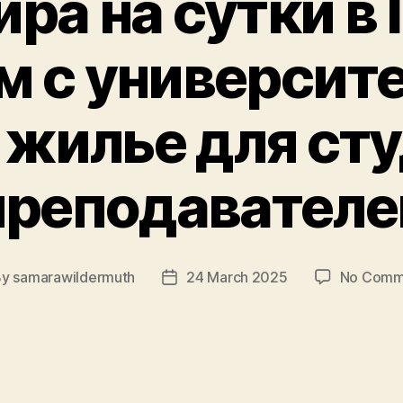
ра на сутки в
м с университе
 жилье для сту
преподавателе
By
samarawildermuth
24 March 2025
No Comm
t
Post
hor
date