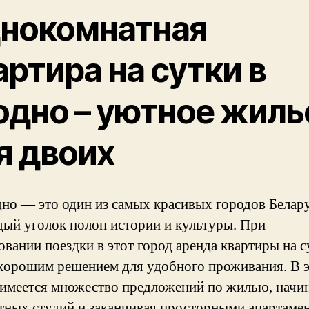
нокомнатная
артира на сутки в
одно – уютное жиль
я двоих
но — это один из самых красивых городов Белару
ый уголок полон истории и культуры. При
овании поездки в этот город аренда квартиры на с
 хорошим решением для удобного проживания. В 
 имеется множество предложений по жилью, начин
тных студий и заканчивая просторными апартаме