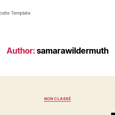
bsite Template
Author:
samarawildermuth
Categories
NON CLASSÉ