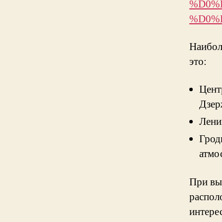
%D0%
%D0%
Наибол
это:
Цент
Дзер
Лени
Грод
атмо
При вы
распол
интере