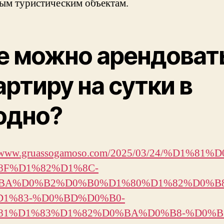
ым туристическим объектам.
е можно арендоват
артиру на сутки в
одно?
//www.gruassogamoso.com/2025/03/24/%D1%81
8F%D1%82%D1%8C-
BA%D0%B2%D0%B0%D1%80%D1%82%D0%B
D1%83-%D0%BD%D0%B0-
81%D1%83%D1%82%D0%BA%D0%B8-%D0%B