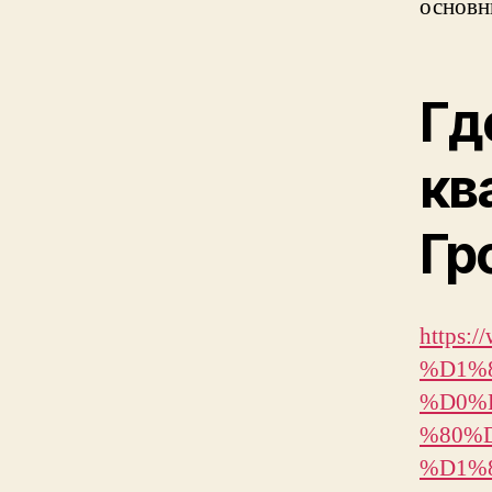
основн
Гд
кв
Гр
https:
%D1%
%D0%
%80%
%D1%