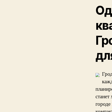
Од
кв
Гр
дл
Грод
кажд
планир
станет
городе
компак