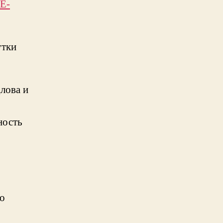
E-
утки
лова и
ность
до