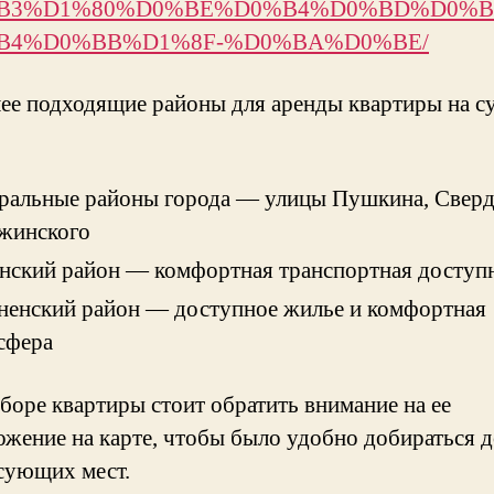
B3%D1%80%D0%BE%D0%B4%D0%BD%D0%B
B4%D0%BB%D1%8F-%D0%BA%D0%BE/
ее подходящие районы для аренды квартиры на с
ральные районы города — улицы Пушкина, Сверд
жинского
нский район — комфортная транспортная доступ
ненский район — доступное жилье и комфортная
сфера
боре квартиры стоит обратить внимание на ее
ожение на карте, чтобы было удобно добираться 
сующих мест.