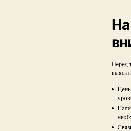
На
вн
Перед т
выясни
Цены
уров
Нали
необ
Связ