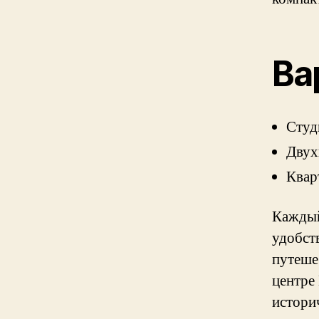
Ва
Студ
Двух
Квар
Каждый
удобст
путеше
центре
истори