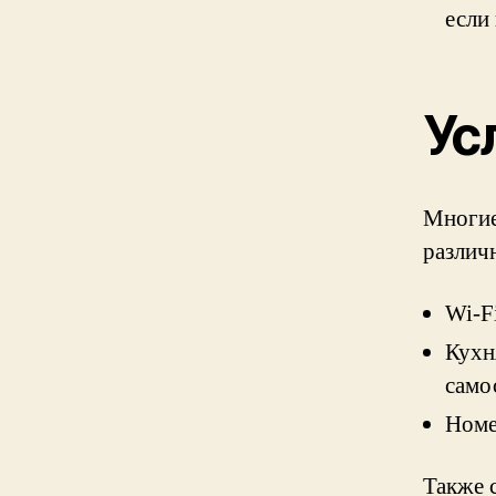
если
Ус
Многие
различ
Wi-F
Кухн
само
Номе
Также 