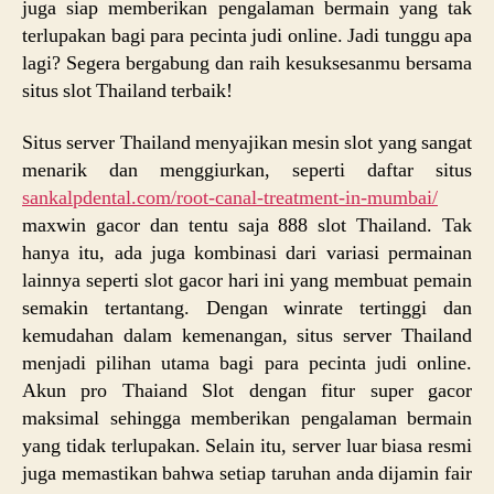
juga siap memberikan pengalaman bermain yang tak
terlupakan bagi para pecinta judi online. Jadi tunggu apa
lagi? Segera bergabung dan raih kesuksesanmu bersama
situs slot Thailand terbaik!
Situs server Thailand menyajikan mesin slot yang sangat
menarik dan menggiurkan, seperti daftar situs
sankalpdental.com/root-canal-treatment-in-mumbai/
maxwin gacor dan tentu saja 888 slot Thailand. Tak
hanya itu, ada juga kombinasi dari variasi permainan
lainnya seperti slot gacor hari ini yang membuat pemain
semakin tertantang. Dengan winrate tertinggi dan
kemudahan dalam kemenangan, situs server Thailand
menjadi pilihan utama bagi para pecinta judi online.
Akun pro Thaiand Slot dengan fitur super gacor
maksimal sehingga memberikan pengalaman bermain
yang tidak terlupakan. Selain itu, server luar biasa resmi
juga memastikan bahwa setiap taruhan anda dijamin fair