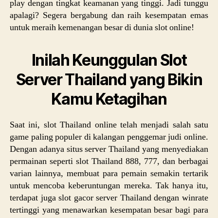
play dengan tingkat keamanan yang tinggi. Jadi tunggu
apalagi? Segera bergabung dan raih kesempatan emas
untuk meraih kemenangan besar di dunia slot online!
Inilah Keunggulan Slot
Server Thailand yang Bikin
Kamu Ketagihan
Saat ini, slot Thailand online telah menjadi salah satu
game paling populer di kalangan penggemar judi online.
Dengan adanya situs server Thailand yang menyediakan
permainan seperti slot Thailand 888, 777, dan berbagai
varian lainnya, membuat para pemain semakin tertarik
untuk mencoba keberuntungan mereka. Tak hanya itu,
terdapat juga slot gacor server Thailand dengan winrate
tertinggi yang menawarkan kesempatan besar bagi para