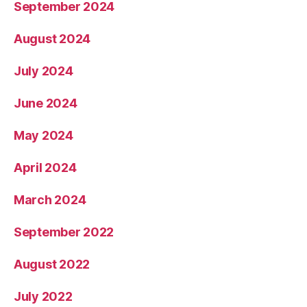
September 2024
August 2024
July 2024
June 2024
May 2024
April 2024
March 2024
September 2022
August 2022
July 2022