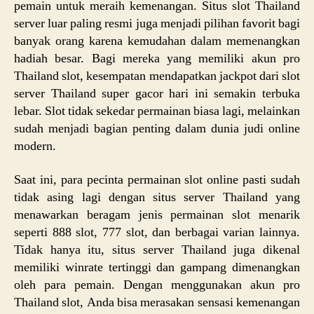
pemain untuk meraih kemenangan. Situs slot Thailand
server luar paling resmi juga menjadi pilihan favorit bagi
banyak orang karena kemudahan dalam memenangkan
hadiah besar. Bagi mereka yang memiliki akun pro
Thailand slot, kesempatan mendapatkan jackpot dari slot
server Thailand super gacor hari ini semakin terbuka
lebar. Slot tidak sekedar permainan biasa lagi, melainkan
sudah menjadi bagian penting dalam dunia judi online
modern.
Saat ini, para pecinta permainan slot online pasti sudah
tidak asing lagi dengan situs server Thailand yang
menawarkan beragam jenis permainan slot menarik
seperti 888 slot, 777 slot, dan berbagai varian lainnya.
Tidak hanya itu, situs server Thailand juga dikenal
memiliki winrate tertinggi dan gampang dimenangkan
oleh para pemain. Dengan menggunakan akun pro
Thailand slot, Anda bisa merasakan sensasi kemenangan