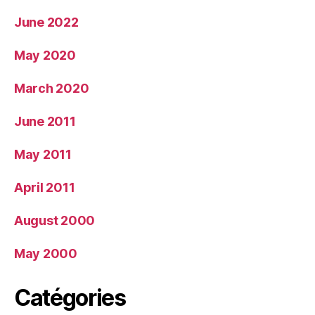
June 2022
May 2020
March 2020
June 2011
May 2011
April 2011
August 2000
May 2000
Catégories