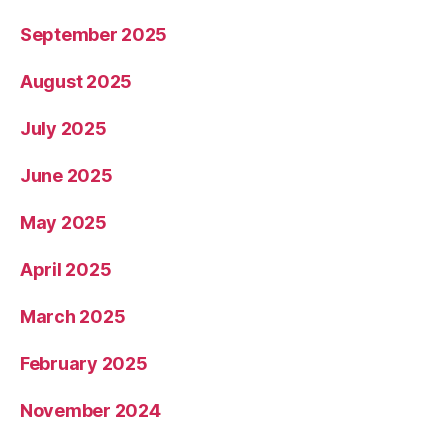
September 2025
August 2025
July 2025
June 2025
May 2025
April 2025
March 2025
February 2025
November 2024