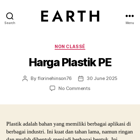
Search
Menu
tarikh.blog
Categories
NON CLASSÉ
Harga Plastik PE
By
florinehinson76
30 June 2025
Post
Post
author
date
on
No Comments
Harga
Plastik
PE
Plastik adalah bahan yang memiliki berbagai aplikasi di
berbagai industri. Ini kuat dan tahan lama, namun ringan
dan mudah dibentuk menjadi berbagai bentuk. Ini