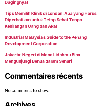
Dagingnya!
Tips Memilih Klinik di London: Apa yang Harus
Diperhatikan untuk Tetap Sehat Tanpa
Kehilangan Uang dan Akal
Industrial Malaysia’s Guide to the Penang
Development Corporation
Jakarta: Negeri di Mana Lidahmu Bisa
Mengunjungi Benua dalam Sehari
Commentaires récents
No comments to show.
Archives