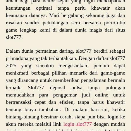
aman bagi para bettor sejati yang ingin mendapatkan
keuntungan optimal tanpa perlu khawatir akan
keamanan datanya. Mari bergabung sekarang juga dan
rasakan sendiri petualangan seru bersama portofolio
game lengkap kami di dalam dunia magis dari situs
slot777.
Dalam dunia permainan daring, slot777 berdiri sebagai
primadona yang tak terbantahkan. Dengan daftar slot777
2025 yang semakin mengesankan, pemain dapat
menikmati berbagai pilihan menarik dari game-game
yang dirancang untuk memberikan pengalaman bermain
terbaik. Slot777 deposit pulsa tanpa potongan
memudahkan para penggemar judi online untuk
bertransaksi cepat dan efisien, tanpa harus khawatir
tentang biaya tambahan. Di malam hari ini, ketika
bintang-bintang bersinar cerah, siapa pun bisa login ke
akun mereka melalui link
login slot777
dengan mudah