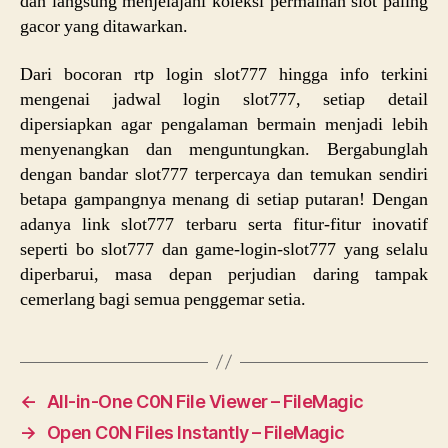
dan langsung menjelajahi koleksi permainan slot paling
gacor yang ditawarkan.
Dari bocoran rtp login slot777 hingga info terkini
mengenai jadwal login slot777, setiap detail
dipersiapkan agar pengalaman bermain menjadi lebih
menyenangkan dan menguntungkan. Bergabunglah
dengan bandar slot777 terpercaya dan temukan sendiri
betapa gampangnya menang di setiap putaran! Dengan
adanya link slot777 terbaru serta fitur-fitur inovatif
seperti bo slot777 dan game-login-slot777 yang selalu
diperbarui, masa depan perjudian daring tampak
cemerlang bagi semua penggemar setia.
←
All-in-One C0N File Viewer – FileMagic
→
Open C0N Files Instantly – FileMagic