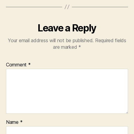
Leave a Reply
Your email address will not be published.
Required fields
are marked
*
Comment
*
Name
*