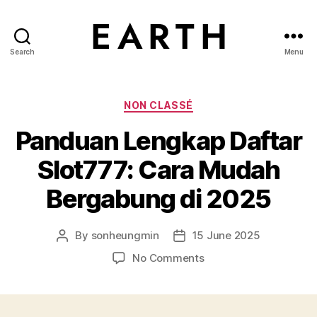
Search
Menu
tarikh.blog
Categories
NON CLASSÉ
Panduan Lengkap Daftar
Slot777: Cara Mudah
Bergabung di 2025
By
sonheungmin
15 June 2025
Post
Post
author
date
on
No Comments
Panduan
Lengkap
Daftar