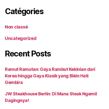
Catégories
Non classé
Uncategorized
Recent Posts
Ramut Ramutan: Gaya Rambut Kekinian dari
Korea hingga Gaya Klasik yang Bikin Hati
Gembira
JW Steakhouse Berlin: Di Mana Steak Ngemil
Dagingnya!