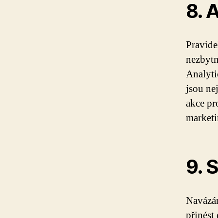
8. 
Pravide
nezbytn
Analyti
jsou ne
akce pr
marketi
9. 
Navázán
přinést