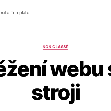
bsite Template
Categories
NON CLASSÉ
ěžení webu 
stroji