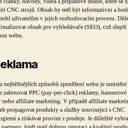
e články, návody, videa a případové studie, které se 
ití CNC strojů. Obsah by měl být informativní a hod
ohl uživatelům v jejich rozhodovacím procesu. Důle
timalizovat obsah pro vyhledávače (SEO), což zlepší
nost webu.
Reklama
z nejběžnějších způsobů zpeněžení webu je umístění
 zahrnovat PPC (pay-per-click) reklamy, bannerové
 nebo affiliate marketing. V případě affiliate market
b propagovat produkty a služby související s CNC
ogiemi a získávat provize z prodeje. Je důležité vybra
 partnery, kteří mají dobrou reputaci a kvalitní produ