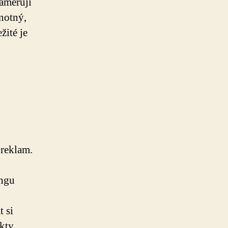
zaměřují
notný,
žité je
 reklam.
ingu
t si
kty.