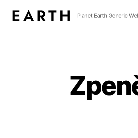
Planet Earth Generic We
tarikh.blog
Zpen