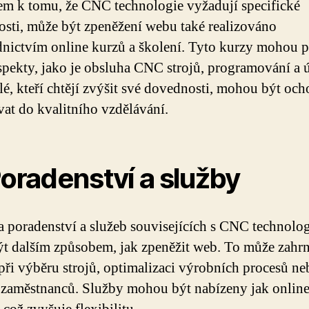
m k tomu, že CNC technologie vyžadují specifické
sti, může být zpeněžení webu také realizováno
dnictvím online kurzů a školení. Tyto kurzy mohou 
spekty, jako je obsluha CNC strojů, programování a 
lé, kteří chtějí zvýšit své dovednosti, mohou být och
vat do kvalitního vzdělávání.
Poradenství a služby
 poradenství a služeb souvisejících s CNC technolo
t dalším způsobem, jak zpeněžit web. To může zahr
ři výběru strojů, optimalizaci výrobních procesů ne
 zaměstnanců. Služby mohou být nabízeny jak online