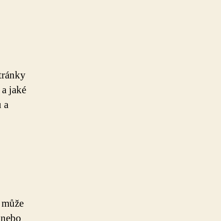
tránky
 a jaké
 a
í může
y nebo