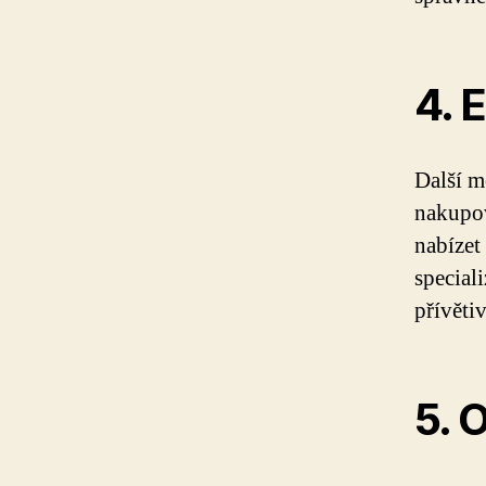
4. 
Další m
nakupov
nabízet
special
přívěti
5. 