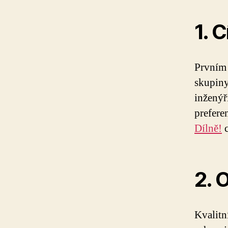
1. 
Prvním 
skupiny
inženýři
prefere
Dílně!
c
2. 
Kvalitn