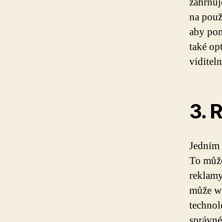
zahrnuj
na použ
aby pom
také op
viditel
3. 
Jedním 
To může
reklamy
může we
technol
správné