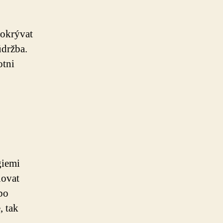
pokrývat
údržba.
otni
giemi
novat
bo
, tak