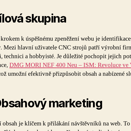
Cílová skupina
krokem k úspěšnému zpeněžení webu je identifikace
. Mezi hlavní uživatele CNC strojů patří výrobní fir
, technici a hobbyisté. Je důležité pochopit jejich po
nce,
DMG MORI NEF 400 Neu – ISM: Revoluce ve 
ož umožní efektivně přizpůsobit obsah a nabízené sl
Obsahový marketing
í obsah je klíčem k přilákání návštěvníků na web. To