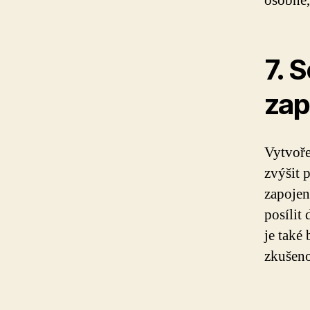
osobně,
7. 
zap
Vytvoře
zvýšit 
zapojen
posílit
je také
zkušenos