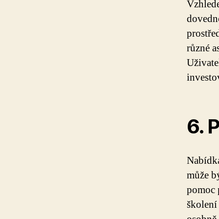
Vzhlede
dovedno
prostře
různé a
Uživate
investo
6. 
Nabídka
může bý
pomoc p
školení