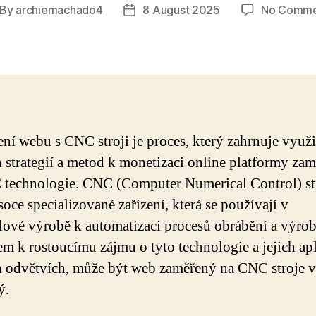
By
archiemachado4
8 August 2025
No Comme
st
Post
thor
date
ní webu s CNC stroji je proces, který zahrnuje využi
 strategií a metod k monetizaci online platformy za
technologie. CNC (Computer Numerical Control) st
soce specializované zařízení, která se používají v
ové výrobě k automatizaci procesů obrábění a výrob
m k rostoucímu zájmu o tyto technologie a jejich ap
 odvětvích, může být web zaměřený na CNC stroje 
ý.