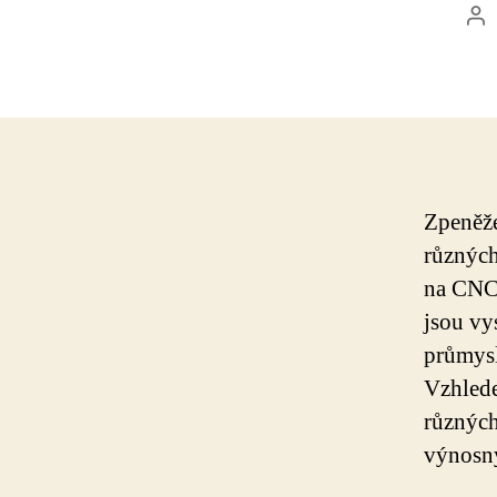
Po
au
Zpeněže
různých
na CNC 
jsou vy
průmysl
Vzhlede
různých
výnosn