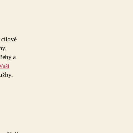
 cílové
my,
třeby a
Vaší
užby.