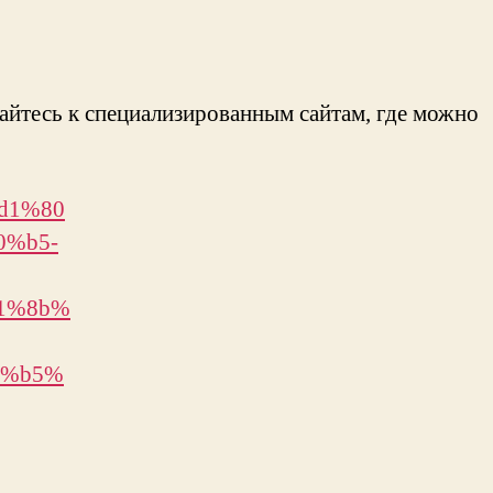
йтесь к специализированным сайтам, где можно
%d1%80
0%b5-
1%8b%
0%b5%