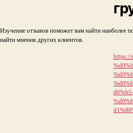
гр
Изучение отзывов поможет вам найти наиболее п
найти мнения других клиентов.
https:
%d0%b
%d0%b
%d0%
d0%b5
%d0%
d1%80