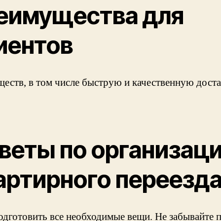
еимущества для
иентов
еств, в том числе быструю и качественную достав
веты по организац
артирного переезд
одготовить все необходимые вещи. Не забывайте 