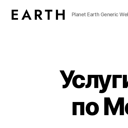
Planet Earth Generic We
tarikh.blog
Услуг
по М