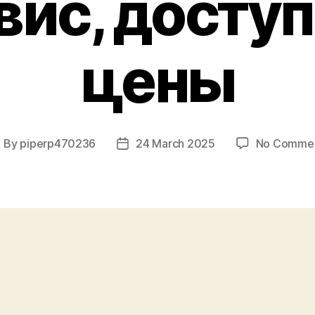
вис, досту
цены
By
piperp470236
24 March 2025
No Comme
ost
Post
uthor
date