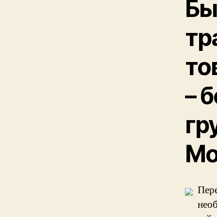
Бы
тр
то
– 
гр
Мо
Пере
необ