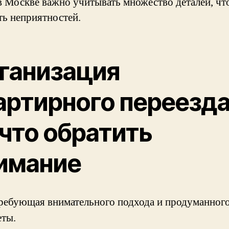
в Москве важно учитывать множество деталей, ч
ть неприятностей.
ганизация
артирного переезда
 что обратить
имание
 требующая внимательного подхода и продуманного
еты.