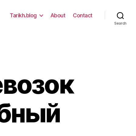
Tarikh.blog
About
Contact
Search
евозок
обный