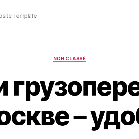
bsite Template
Categories
NON CLASSÉ
и грузопер
оскве – уд