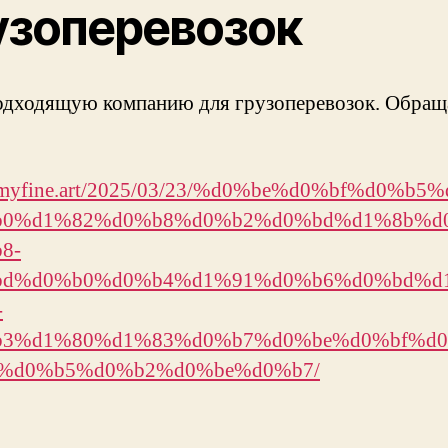
узоперевозок
одходящую компанию для грузоперевозок. Обраща
//myfine.art/2025/03/23/%d0%be%d0%bf%d0%b5
0%d1%82%d0%b8%d0%b2%d0%bd%d1%8b%d
8-
bd%d0%b0%d0%b4%d1%91%d0%b6%d0%bd%d
-
b3%d1%80%d1%83%d0%b7%d0%be%d0%bf%d
%d0%b5%d0%b2%d0%be%d0%b7/