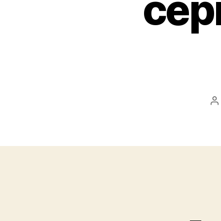
сер
P
a