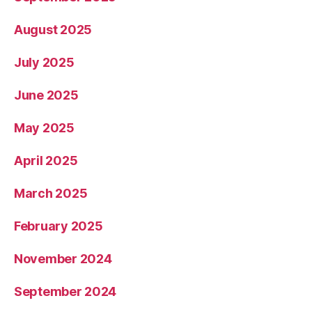
August 2025
July 2025
June 2025
May 2025
April 2025
March 2025
February 2025
November 2024
September 2024