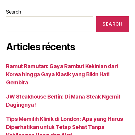
Search
SEARCH
Articles récents
Ramut Ramutan: Gaya Rambut Kekinian dari
Korea hingga Gaya Klasik yang Bikin Hati
Gembira
JW Steakhouse Berlin: Di Mana Steak Ngemil
Dagingnya!
Tips Memilih Klinik di London: Apa yang Harus
Diperhatikan untuk Tetap Sehat Tanpa