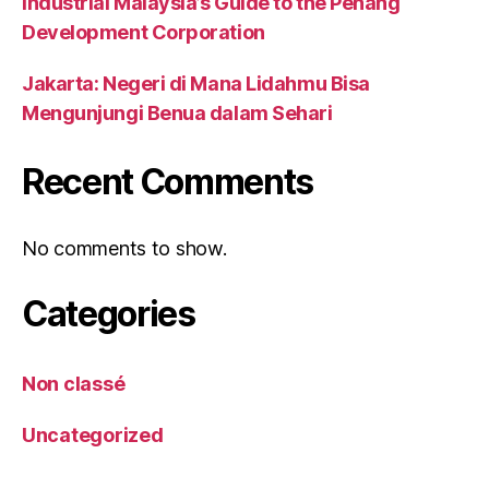
Industrial Malaysia’s Guide to the Penang
Development Corporation
Jakarta: Negeri di Mana Lidahmu Bisa
Mengunjungi Benua dalam Sehari
Recent Comments
No comments to show.
Categories
Non classé
Uncategorized