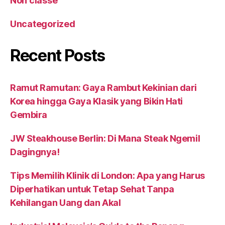
Non classé
Uncategorized
Recent Posts
Ramut Ramutan: Gaya Rambut Kekinian dari
Korea hingga Gaya Klasik yang Bikin Hati
Gembira
JW Steakhouse Berlin: Di Mana Steak Ngemil
Dagingnya!
Tips Memilih Klinik di London: Apa yang Harus
Diperhatikan untuk Tetap Sehat Tanpa
Kehilangan Uang dan Akal