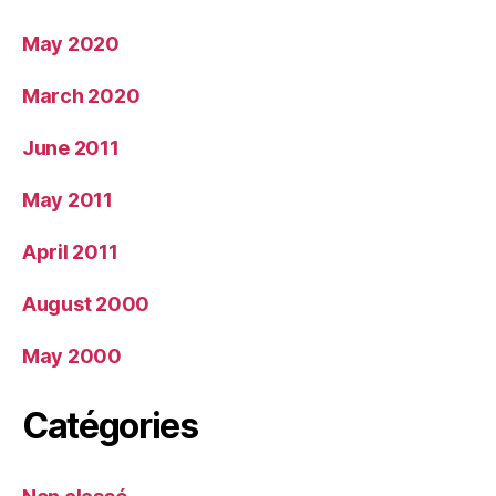
May 2020
March 2020
June 2011
May 2011
April 2011
August 2000
May 2000
Catégories