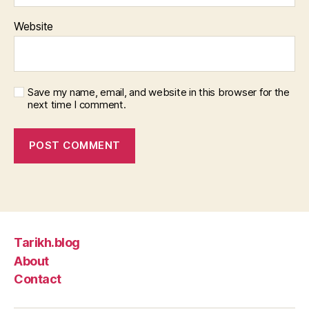
Website
Save my name, email, and website in this browser for the
next time I comment.
Tarikh.blog
About
Contact