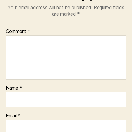
Your email address will not be published.
Required fields
are marked
*
Comment
*
Name
*
Email
*