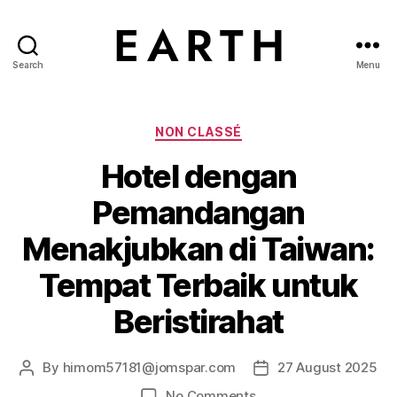
Search
Menu
tarikh.blog
Categories
NON CLASSÉ
Hotel dengan
Pemandangan
Menakjubkan di Taiwan:
Tempat Terbaik untuk
Beristirahat
By
himom57181@jomspar.com
27 August 2025
Post
Post
author
date
on
No Comments