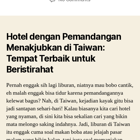
Hotel
dengan
Pemandangan
Menakjubkan
di
Hotel dengan Pemandangan
Taiwan:
Menakjubkan di Taiwan:
Tempat
Terbaik
Tempat Terbaik untuk
untuk
Beristirahat
Beristirahat
Pernah enggak sih lagi liburan, niatnya mau bobo cantik,
eh malah enggak bisa tidur karena pemandangannya
kelewat bagus? Nah, di Taiwan, kejadian kayak gitu bisa
jadi santapan sehari-hari! Kalau biasanya kita cari hotel
yang nyaman, di sini kita bisa sekalian cari yang bikin
mata melongo saking indahnya. Jadi, liburan di Taiwan
itu enggak cuma soal makan boba atau jelajah pasar
malam yang bikin kalap, tapi juga soal memanjakan