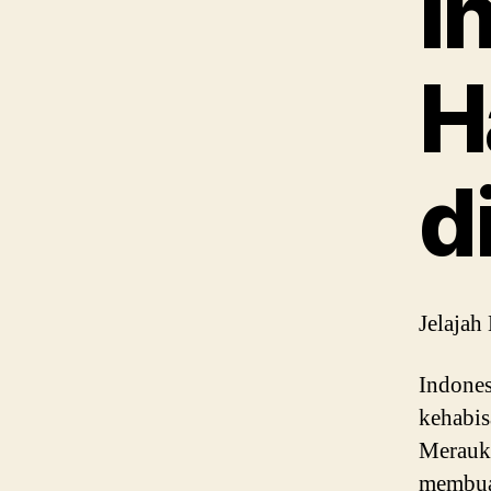
I
H
d
Jelajah
Indones
kehabis
Merauk
membua