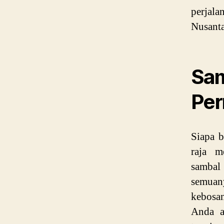
perjal
Nusanta
Sa
Per
Siapa b
raja m
samb
semuan
kebosan
Anda a