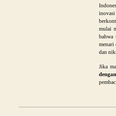
Indone
inovasi
berkont
mulai m
bahwa 
menari 
dan nik
Jika ma
dengan
pembaca