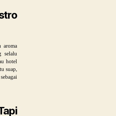
tro
n aroma
 selalu
au hotel
tu suap,
sebagai
api