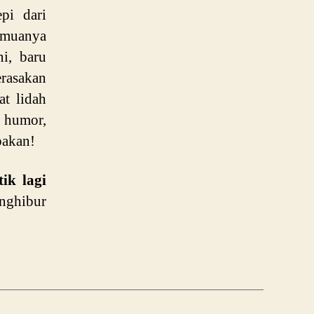
pi dari
semuanya
ni, baru
erasakan
t lidah
a humor,
pakan!
ik lagi
nghibur