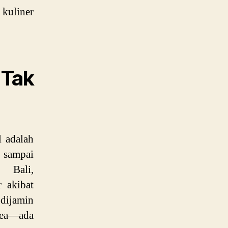
kuliner
Tak
l adalah
 sampai
 Bali,
 akibat
 dijamin
rea—ada