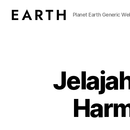
Planet Earth Generic We
tarikh.blog
Jelajah
Harm