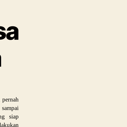
sa
a
k pernah
g sampai
ng siap
lakukan