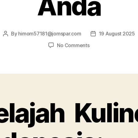
Anda
By
himom57181@jomspar.com
19 August 2025
Post
Post
author
date
on
No Comments
Jelajah
Kuliner
Indonesia:
Harmoni
Rasa
di
Lidah
elajah Kulin
Anda