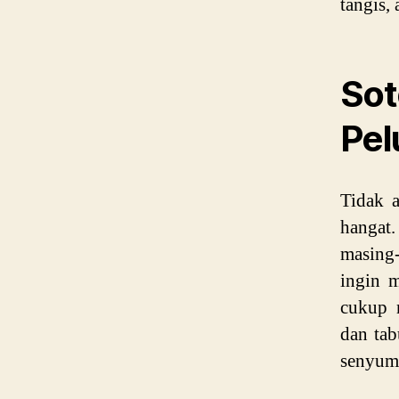
tangis,
So
Pel
Tidak 
hangat
masing-
ingin m
cukup 
dan tab
senyum