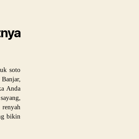
nya
uk soto
Banjar,
ika Anda
 sayang,
 renyah
ng bikin