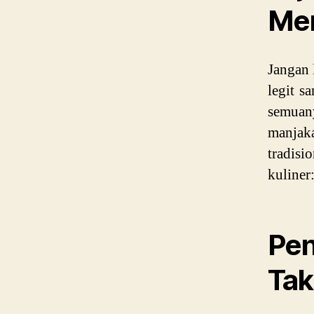
Me
Jangan 
legit s
semuan
manjaka
tradisi
kuliner
Pen
Tak