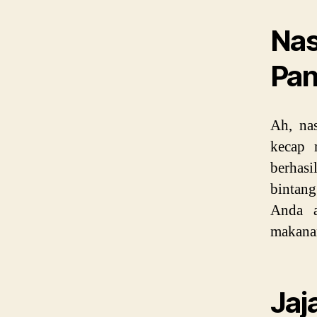
Na
Pa
Ah, na
kecap 
berhasi
bintang
Anda a
makana
Ja