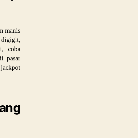
on manis
digigit,
i, coba
di pasar
 jackpot
yang