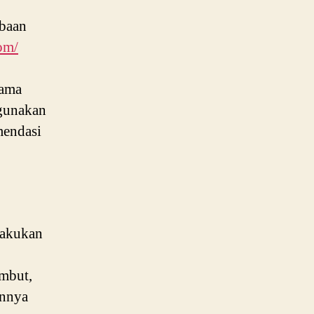
mbaan
com/
tama
gunakan
mendasi
lakukan
ambut,
annya