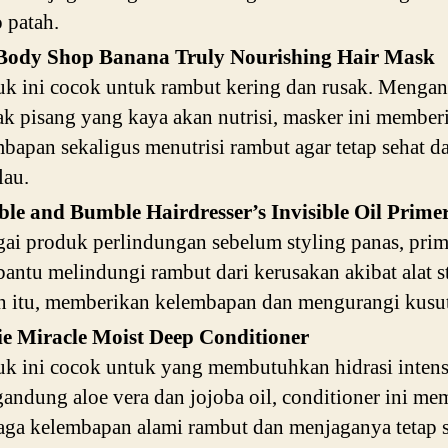
o patah.
Body Shop Banana Truly Nourishing Hair Mask
uk ini cocok untuk rambut kering dan rusak. Menga
ak pisang yang kaya akan nutrisi, masker ini member
bapan sekaligus menutrisi rambut agar tetap sehat d
lau.
le and Bumble Hairdresser’s Invisible Oil Prime
ai produk perlindungan sebelum styling panas, prim
ntu melindungi rambut dari kerusakan akibat alat s
n itu, memberikan kelembapan dan mengurangi kusut
ie Miracle Moist Deep Conditioner
k ini cocok untuk yang membutuhkan hidrasi intens
ndung aloe vera dan jojoba oil, conditioner ini m
ga kelembapan alami rambut dan menjaganya tetap 