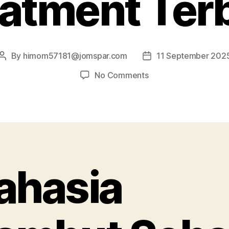
atment Ter
By
himom57181@jomspar.com
11 September 202
Post
Post
author
date
on
No Comments
Rahasia
Rambut
Sehat:
Rekomendasi
Produk
Hair
Treatment
ahasia
Terbaik