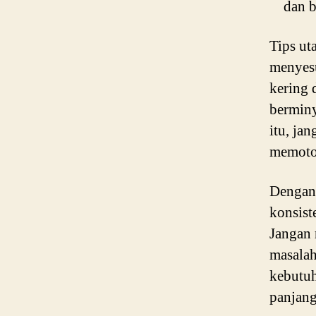
dan b
Tips ut
menyesu
kering 
bermin
itu, ja
memoto
Dengan 
konsist
Jangan 
masalah
kebutuh
panjan