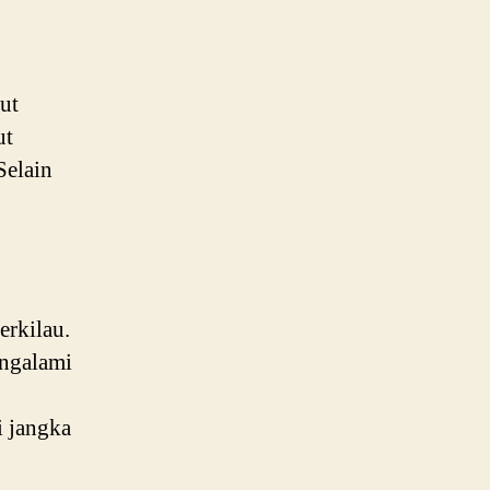
ut
ut
Selain
erkilau.
engalami
i jangka