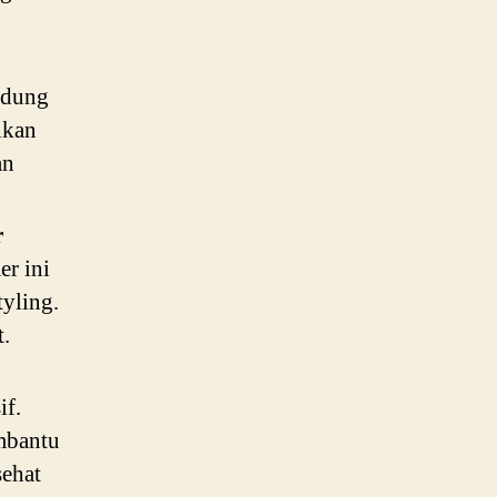
ndung
ikan
an
r
er ini
tyling.
.
if.
embantu
sehat