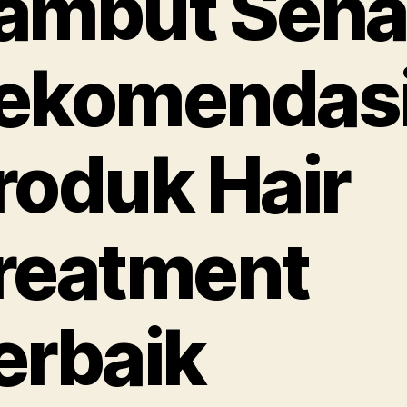
ambut Seha
ekomendas
roduk Hair
reatment
erbaik