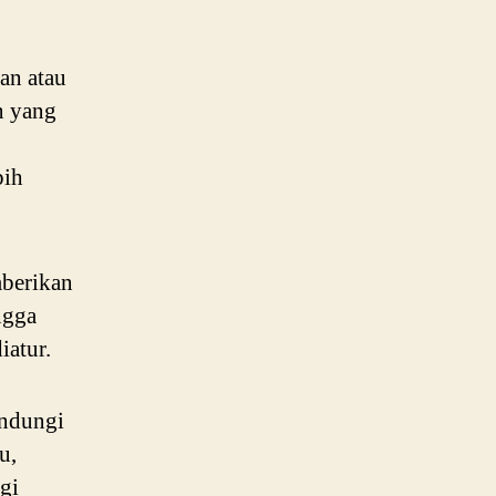
an atau
n yang
bih
mberikan
ngga
iatur.
indungi
u,
gi