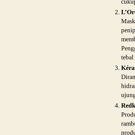
cukup
L’Or
Mask
peni
memb
Pengg
tebal
Kéra
Diran
hidra
ujung
Redk
Produ
rambu
prod