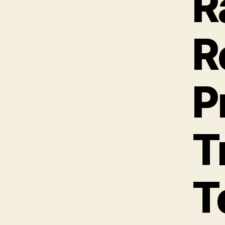
R
R
P
T
T