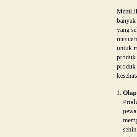
Memilik
banyak
yang se
mencerm
untuk 
produk 
produk 
kesehat
Olap
Produ
pewar
mempe
sehin