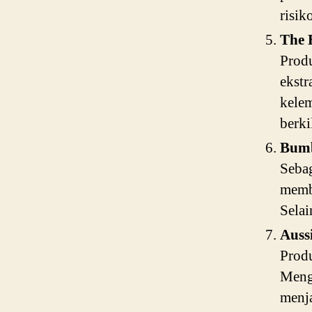
risik
The 
Prod
ekstr
kelem
berki
Bumb
Sebag
memba
Selai
Auss
Produ
Menga
menja