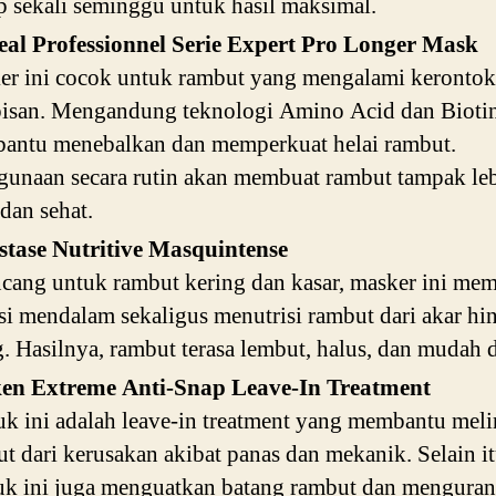
 sekali seminggu untuk hasil maksimal.
eal Professionnel Serie Expert Pro Longer Mask
er ini cocok untuk rambut yang mengalami kerontok
pisan. Mengandung teknologi Amino Acid dan Bioti
antu menebalkan dan memperkuat helai rambut.
unaan secara rutin akan membuat rambut tampak le
 dan sehat.
stase Nutritive Masquintense
cang untuk rambut kering dan kasar, masker ini me
si mendalam sekaligus menutrisi rambut dari akar hi
. Hasilnya, rambut terasa lembut, halus, dan mudah d
en Extreme Anti-Snap Leave-In Treatment
k ini adalah leave-in treatment yang membantu mel
t dari kerusakan akibat panas dan mekanik. Selain it
uk ini juga menguatkan batang rambut dan menguran