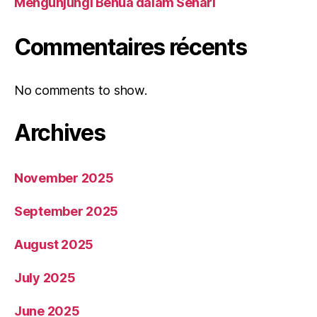
Mengunjungi Benua dalam Sehari
Commentaires récents
No comments to show.
Archives
November 2025
September 2025
August 2025
July 2025
June 2025