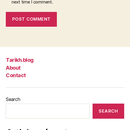
next time I comment.
Tarikh.blog
About
Contact
Search
SEARCH