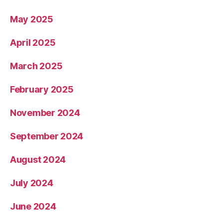
May 2025
April 2025
March 2025
February 2025
November 2024
September 2024
August 2024
July 2024
June 2024