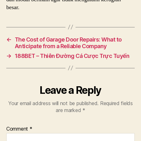
besar.
←
The Cost of Garage Door Repairs: What to
Anticipate from a Reliable Company
→
188BET – Thiên Đường Cá Cược Trực Tuyến
Leave a Reply
Your email address will not be published.
Required fields
are marked
*
Comment
*