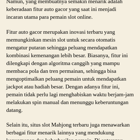
Namun, yang membuatnya semakin menarik adalah
keberadaan fitur auto gacor yang saat ini menjadi
incaran utama para pemain slot online.
Fitur auto gacor merupakan inovasi terbaru yang
memungkinkan mesin slot untuk secara otomatis
mengatur putaran sehingga peluang mendapatkan
kombinasi kemenangan lebih besar. Biasanya, fitur ini
dilengkapi dengan algoritma canggih yang mampu
membaca pola dan tren permainan, sehingga bisa
mengoptimalkan peluang pemain untuk mendapatkan
jackpot atau hadiah besar. Dengan adanya fitur ini,
pemain tidak perlu lagi menghabiskan waktu berjam-jam
melakukan spin manual dan menunggu keberuntungan
datang.
Selain itu, situs slot Mahjong terbaru juga menawarkan
berbagai fitur menarik lainnya yang mendukung