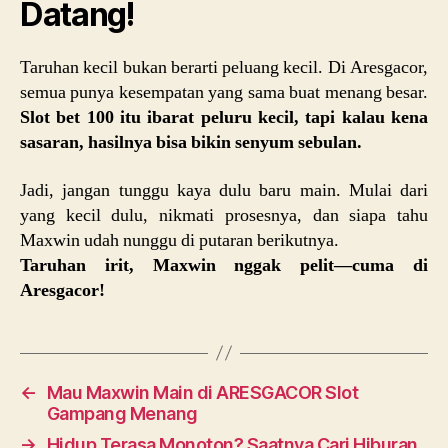
Datang!
Taruhan kecil bukan berarti peluang kecil. Di Aresgacor,
semua punya kesempatan yang sama buat menang besar.
Slot bet 100 itu ibarat peluru kecil, tapi kalau kena
sasaran, hasilnya bisa bikin senyum sebulan.
Jadi, jangan tunggu kaya dulu baru main. Mulai dari
yang kecil dulu, nikmati prosesnya, dan siapa tahu
Maxwin udah nunggu di putaran berikutnya.
Taruhan irit, Maxwin nggak pelit—cuma di
Aresgacor!
←
Mau Maxwin Main di ARESGACOR Slot
Gampang Menang
→
Hidup Terasa Monoton? Saatnya Cari Hiburan