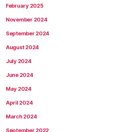
February 2025
November 2024
September 2024
August 2024
July 2024
June 2024
May 2024
April 2024
March 2024
September 2022