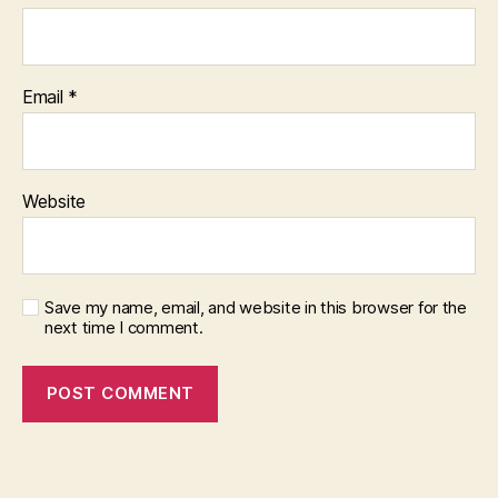
Email
*
Website
Save my name, email, and website in this browser for the
next time I comment.