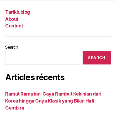
Tarikh.blog
About
Contact
Search
SEARCH
Articles récents
Ramut Ramutan: Gaya Rambut Kekinian dari
Korea hingga Gaya Klasik yang Bikin Hati
Gembira