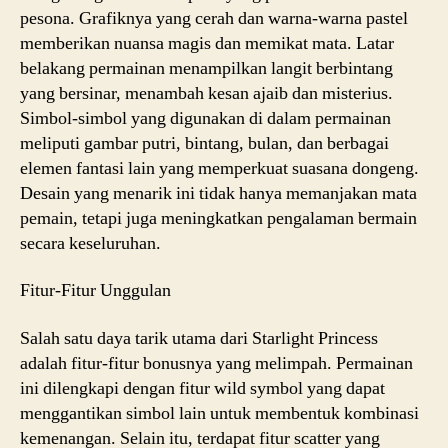
pesona. Grafiknya yang cerah dan warna-warna pastel
memberikan nuansa magis dan memikat mata. Latar
belakang permainan menampilkan langit berbintang
yang bersinar, menambah kesan ajaib dan misterius.
Simbol-simbol yang digunakan di dalam permainan
meliputi gambar putri, bintang, bulan, dan berbagai
elemen fantasi lain yang memperkuat suasana dongeng.
Desain yang menarik ini tidak hanya memanjakan mata
pemain, tetapi juga meningkatkan pengalaman bermain
secara keseluruhan.
Fitur-Fitur Unggulan
Salah satu daya tarik utama dari Starlight Princess
adalah fitur-fitur bonusnya yang melimpah. Permainan
ini dilengkapi dengan fitur wild symbol yang dapat
menggantikan simbol lain untuk membentuk kombinasi
kemenangan. Selain itu, terdapat fitur scatter yang