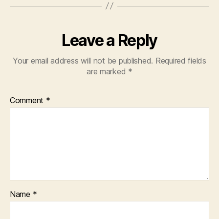
Leave a Reply
Your email address will not be published.
Required fields
are marked
*
Comment
*
Name
*