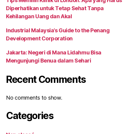
Tips Memilih Klinik di London: Apa yang Harus
Diperhatikan untuk Tetap Sehat Tanpa
Kehilangan Uang dan Akal
Industrial Malaysia’s Guide to the Penang
Development Corporation
Jakarta: Negeri di Mana Lidahmu Bisa
Mengunjungi Benua dalam Sehari
Recent Comments
No comments to show.
Categories