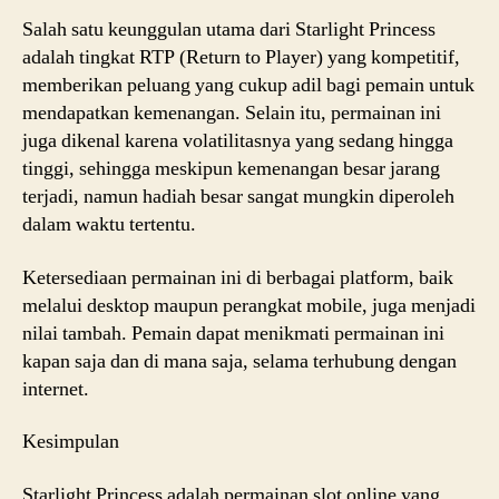
Salah satu keunggulan utama dari Starlight Princess
adalah tingkat RTP (Return to Player) yang kompetitif,
memberikan peluang yang cukup adil bagi pemain untuk
mendapatkan kemenangan. Selain itu, permainan ini
juga dikenal karena volatilitasnya yang sedang hingga
tinggi, sehingga meskipun kemenangan besar jarang
terjadi, namun hadiah besar sangat mungkin diperoleh
dalam waktu tertentu.
Ketersediaan permainan ini di berbagai platform, baik
melalui desktop maupun perangkat mobile, juga menjadi
nilai tambah. Pemain dapat menikmati permainan ini
kapan saja dan di mana saja, selama terhubung dengan
internet.
Kesimpulan
Starlight Princess adalah permainan slot online yang