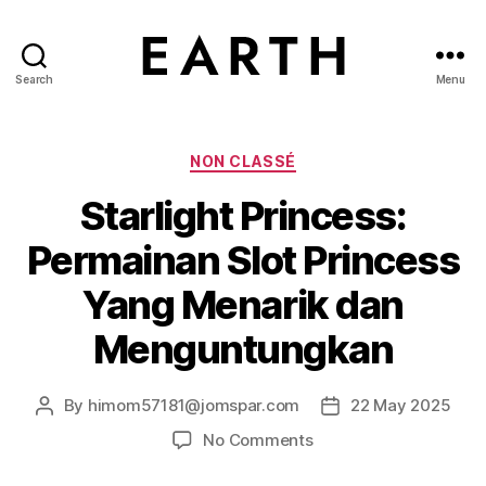
Search
Menu
tarikh.blog
Categories
NON CLASSÉ
Starlight Princess:
Permainan Slot Princess
Yang Menarik dan
Menguntungkan
By
himom57181@jomspar.com
22 May 2025
Post
Post
author
date
on
No Comments
Starlight