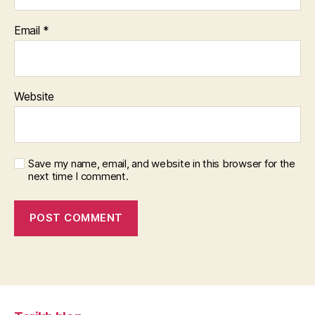
Email
*
Website
Save my name, email, and website in this browser for the
next time I comment.